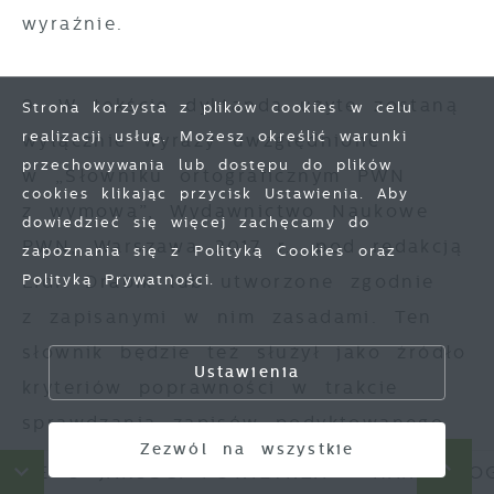
wyraźnie.
9. W tekście dyktanda użyte zostaną
Strona korzysta z plików cookies w celu
realizacji usług. Możesz określić warunki
wyłącznie wyrazy uwzględnione
przechowywania lub dostępu do plików
w „Słowniku ortograficznym PWN
cookies klikając przycisk Ustawienia. Aby
z wymową”, Wydawnictwo Naukowe
Zapisz wybrane
dowiedzieć się więcej zachęcamy do
PWN, Warszawa 2017 r., pod redakcją
zapoznania się z Polityką Cookies oraz
Lidii Drabik lub utworzone zgodnie
Polityką Prywatności.
Zezwól na wszystkie
z zapisanymi w nim zasadami. Ten
słownik będzie też służył jako źródło
Ustawienia
kryteriów poprawności w trakcie
sprawdzania zapisów podyktowanego
Zezwól na wszystkie
tekstu.
 O JAKOŚCI POWIETRZA
HARMONOGRA