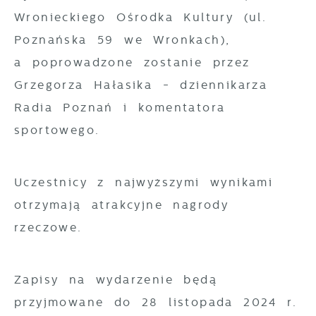
Wronieckiego Ośrodka Kultury (ul.
Zgromadzone informacje są przetwarzane
Promocyjne pliki cookies służą do
Więcej
w formie zanonimizowanej. Wyrażenie
Poznańska 59 we Wronkach),
prezentowania Ci naszych komunikatów na
zgody na analityczne pliki cookies
podstawie analizy Twoich upodobań oraz
a poprowadzone zostanie przez
gwarantuje dostępność wszystkich
Twoich zwyczajów dotyczących przeglądanej
Grzegorza Hałasika - dziennikarza
funkcjonalności.
witryny internetowej. Treści promocyjne
Radia Poznań i komentatora
mogą pojawić się na stronach podmiotów
sportowego.
trzecich lub firm będących naszymi
partnerami oraz innych dostawców usług.
Firmy te działają w charakterze
Uczestnicy z najwyższymi wynikami
pośredników prezentujących nasze treści w
otrzymają atrakcyjne nagrody
postaci wiadomości, ofert, komunikatów
rzeczowe.
mediów społecznościowych.
Zapisy na wydarzenie będą
przyjmowane do 28 listopada 2024 r.