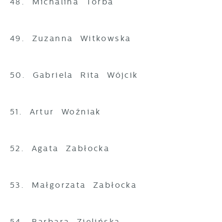
48. Michalina Torba
49. Zuzanna Witkowska
50. Gabriela Rita Wójcik
51. Artur Woźniak
52. Agata Zabłocka
53. Małgorzata Zabłocka
54. Barbara Zielińska