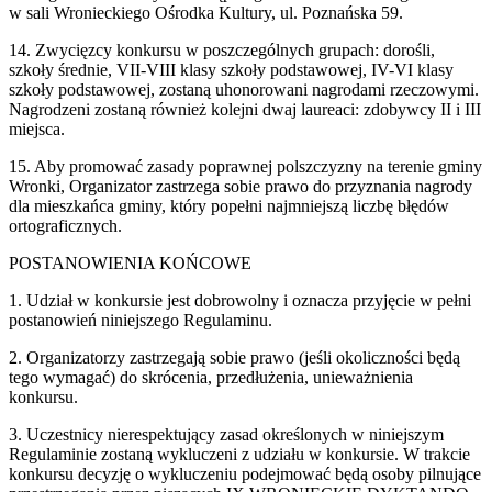
w sali Wronieckiego Ośrodka Kultury, ul. Poznańska 59.
14. Zwycięzcy konkursu w poszczególnych grupach: dorośli,
szkoły średnie, VII-VIII klasy szkoły podstawowej, IV-VI klasy
szkoły podstawowej, zostaną uhonorowani nagrodami rzeczowymi.
Nagrodzeni zostaną również kolejni dwaj laureaci: zdobywcy II i III
miejsca.
15. Aby promować zasady poprawnej polszczyzny na terenie gminy
Wronki, Organizator zastrzega sobie prawo do przyznania nagrody
dla mieszkańca gminy, który popełni najmniejszą liczbę błędów
ortograficznych.
POSTANOWIENIA KOŃCOWE
1. Udział w konkursie jest dobrowolny i oznacza przyjęcie w pełni
postanowień niniejszego Regulaminu.
2. Organizatorzy zastrzegają sobie prawo (jeśli okoliczności będą
tego wymagać) do skrócenia, przedłużenia, unieważnienia
konkursu.
3. Uczestnicy nierespektujący zasad określonych w niniejszym
Regulaminie zostaną wykluczeni z udziału w konkursie. W trakcie
konkursu decyzję o wykluczeniu podejmować będą osoby pilnujące