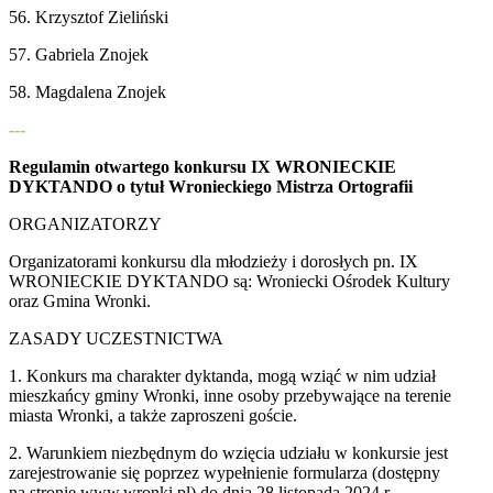
56. Krzysztof Zieliński
57. Gabriela Znojek
58. Magdalena Znojek
---
Regulamin otwartego konkursu IX WRONIECKIE
DYKTANDO o tytuł Wronieckiego Mistrza Ortografii
ORGANIZATORZY
Organizatorami konkursu dla młodzieży i dorosłych pn. IX
WRONIECKIE DYKTANDO są: Wroniecki Ośrodek Kultury
oraz Gmina Wronki.
ZASADY UCZESTNICTWA
1. Konkurs ma charakter dyktanda, mogą wziąć w nim udział
mieszkańcy gminy Wronki, inne osoby przebywające na terenie
miasta Wronki, a także zaproszeni goście.
2. Warunkiem niezbędnym do wzięcia udziału w konkursie jest
zarejestrowanie się poprzez wypełnienie formularza (dostępny
na stronie www.wronki.pl) do dnia 28 listopada 2024 r.