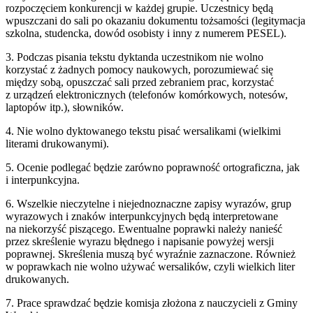
rozpoczęciem konkurencji w każdej grupie. Uczestnicy będą
wpuszczani do sali po okazaniu dokumentu tożsamości (legitymacja
szkolna, studencka, dowód osobisty i inny z numerem PESEL).
3. Podczas pisania tekstu dyktanda uczestnikom nie wolno
korzystać z żadnych pomocy naukowych, porozumiewać się
między sobą, opuszczać sali przed zebraniem prac, korzystać
z urządzeń elektronicznych (telefonów komórkowych, notesów,
laptopów itp.), słowników.
4. Nie wolno dyktowanego tekstu pisać wersalikami (wielkimi
literami drukowanymi).
5. Ocenie podlegać będzie zarówno poprawność ortograficzna, jak
i interpunkcyjna.
6. Wszelkie nieczytelne i niejednoznaczne zapisy wyrazów, grup
wyrazowych i znaków interpunkcyjnych będą interpretowane
na niekorzyść piszącego. Ewentualne poprawki należy nanieść
przez skreślenie wyrazu błędnego i napisanie powyżej wersji
poprawnej. Skreślenia muszą być wyraźnie zaznaczone. Również
w poprawkach nie wolno używać wersalików, czyli wielkich liter
drukowanych.
7. Prace sprawdzać będzie komisja złożona z nauczycieli z Gminy