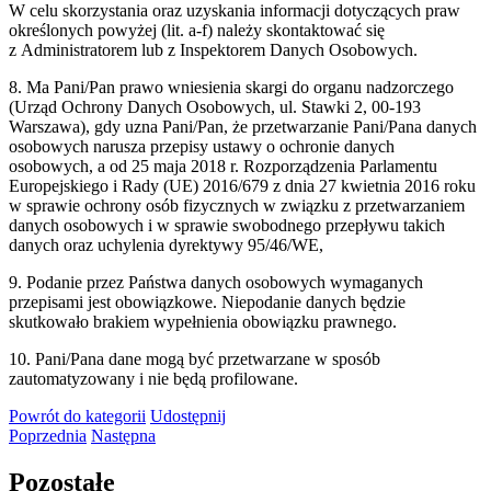
W celu skorzystania oraz uzyskania informacji dotyczących praw
określonych powyżej (lit. a-f) należy skontaktować się
z Administratorem lub z Inspektorem Danych Osobowych.
8. Ma Pani/Pan prawo wniesienia skargi do organu nadzorczego
(Urząd Ochrony Danych Osobowych, ul. Stawki 2, 00-193
Warszawa), gdy uzna Pani/Pan, że przetwarzanie Pani/Pana danych
osobowych narusza przepisy ustawy o ochronie danych
osobowych, a od 25 maja 2018 r. Rozporządzenia Parlamentu
Europejskiego i Rady (UE) 2016/679 z dnia 27 kwietnia 2016 roku
w sprawie ochrony osób fizycznych w związku z przetwarzaniem
danych osobowych i w sprawie swobodnego przepływu takich
danych oraz uchylenia dyrektywy 95/46/WE,
9. Podanie przez Państwa danych osobowych wymaganych
przepisami jest obowiązkowe. Niepodanie danych będzie
skutkowało brakiem wypełnienia obowiązku prawnego.
10. Pani/Pana dane mogą być przetwarzane w sposób
zautomatyzowany i nie będą profilowane.
Powrót
do kategorii
Udostępnij
Poprzednia
Następna
Pozostałe