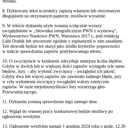
Wronki.
8. Dyktowany tekst uczestnicy zapiszą własnym lub otrzymanym
długopisem na otrzymanym papierze, możliwie wyraźnie.
9. W tekście dyktanda użyte zostaną wyłącznie wyrazy
uwzględnione w „Słowniku ortograficznym PWN z wymową”,
Wydawnictwo Naukowe PWN, Warszawa 2017 r., pod redakcją
Lidii Drabik lub utworzone zgodnie z zapisanymi w nim zasadami.
Ten słownik będzie też służył jako źródło kryteriów poprawności
w trakcie sprawdzania zapisów podyktowanego tekstu.
10. O zwycięstwie w konkursie zdecyduje mniejsza liczba błędów.
Gdyby w dwóch lub w większej ilości zapisów wystąpiło tyle samo
błędów, Jury – aby wyłonić zwycięzcę – uwzględni ich jakość.
Gdyby dwa lub więcej zapisów nie zawierało żadnego błędu, jury
w celu wyłonienia zwycięzcy uwzględni walory estetyczne
zapisów. W razie niejednomyślności Jury rozstrzyga głos
Przewodniczącego.
11. Dyktanda zostaną sprawdzone tego samego dnia.
12. Wgląd do własnej pracy konkursowej będzie możliwy po
ogłoszeniu werdyktu.
13. Ogłoszenie werdyktu nastąpi 1 grudnia 2024 roku o godz. 12.30