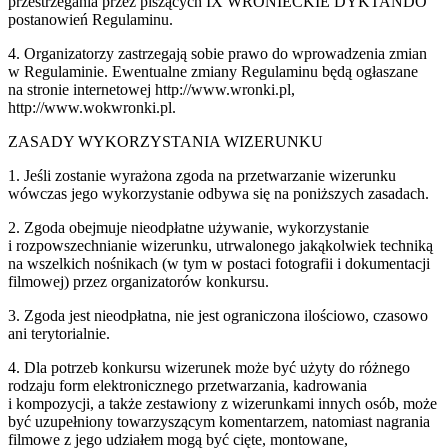
przestrzegania przez piszących IX WRONIECKIE DYKTANDO
postanowień Regulaminu.
4. Organizatorzy zastrzegają sobie prawo do wprowadzenia zmian
w Regulaminie. Ewentualne zmiany Regulaminu będą ogłaszane
na stronie internetowej http://www.wronki.pl, ​
http://www.wokwronki.pl​.
ZASADY WYKORZYSTANIA WIZERUNKU
1. Jeśli zostanie wyrażona zgoda na przetwarzanie wizerunku
wówczas jego wykorzystanie odbywa się na poniższych zasadach.
2. Zgoda obejmuje nieodpłatne używanie, wykorzystanie
i rozpowszechnianie wizerunku, utrwalonego jakąkolwiek techniką
na wszelkich nośnikach (w tym w postaci fotografii i dokumentacji
filmowej) przez organizatorów konkursu.
3. Zgoda jest nieodpłatna, nie jest ograniczona ilościowo, czasowo
ani terytorialnie.
4. Dla potrzeb konkursu wizerunek może być użyty do różnego
rodzaju form elektronicznego przetwarzania, kadrowania
i kompozycji, a także zestawiony z wizerunkami innych osób, może
być uzupełniony towarzyszącym komentarzem, natomiast nagrania
filmowe z jego udziałem mogą być cięte, montowane,