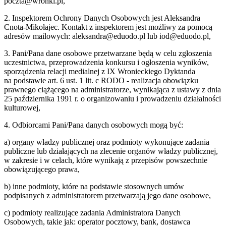
poczta@wronki.pl,
2. Inspektorem Ochrony Danych Osobowych jest Aleksandra
Cnota-Mikołajec. Kontakt z inspektorem jest możliwy za pomocą
adresów mailowych: aleksandra@eduodo.pl lub iod@eduodo.pl,
3. Pani/Pana dane osobowe przetwarzane będą w celu zgłoszenia
uczestnictwa, przeprowadzenia konkursu i ogłoszenia wyników,
sporządzenia relacji medialnej z IX Wronieckiego Dyktanda
na podstawie art. 6 ust. 1 lit. c RODO - realizacja obowiązku
prawnego ciążącego na administratorze, wynikająca z ustawy z dnia
25 października 1991 r. o organizowaniu i prowadzeniu działalności
kulturowej,
4. Odbiorcami Pani/Pana danych osobowych mogą być:
a) organy władzy publicznej oraz podmioty wykonujące zadania
publiczne lub działających na zlecenie organów władzy publicznej,
w zakresie i w celach, które wynikają z przepisów powszechnie
obowiązującego prawa,
b) inne podmioty, które na podstawie stosownych umów
podpisanych z administratorem przetwarzają jego dane osobowe,
c) podmioty realizujące zadania Administratora Danych
Osobowych, takie jak: operator pocztowy, bank, dostawca