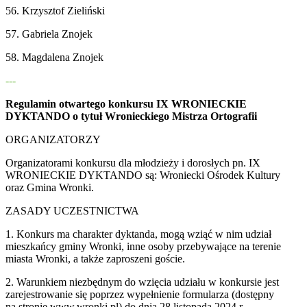
56. Krzysztof Zieliński
57. Gabriela Znojek
58. Magdalena Znojek
---
Regulamin otwartego konkursu IX WRONIECKIE
DYKTANDO o tytuł Wronieckiego Mistrza Ortografii
ORGANIZATORZY
Organizatorami konkursu dla młodzieży i dorosłych pn. IX
WRONIECKIE DYKTANDO są: Wroniecki Ośrodek Kultury
oraz Gmina Wronki.
ZASADY UCZESTNICTWA
1. Konkurs ma charakter dyktanda, mogą wziąć w nim udział
mieszkańcy gminy Wronki, inne osoby przebywające na terenie
miasta Wronki, a także zaproszeni goście.
2. Warunkiem niezbędnym do wzięcia udziału w konkursie jest
zarejestrowanie się poprzez wypełnienie formularza (dostępny
na stronie www.wronki.pl) do dnia 28 listopada 2024 r.