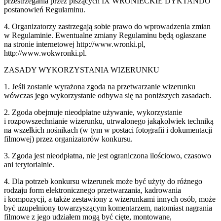
przestrzegania przez piszących IX WRONIECKIE DYKTANDO
postanowień Regulaminu.
4. Organizatorzy zastrzegają sobie prawo do wprowadzenia zmian
w Regulaminie. Ewentualne zmiany Regulaminu będą ogłaszane
na stronie internetowej http://www.wronki.pl, ​
http://www.wokwronki.pl​.
ZASADY WYKORZYSTANIA WIZERUNKU
1. Jeśli zostanie wyrażona zgoda na przetwarzanie wizerunku
wówczas jego wykorzystanie odbywa się na poniższych zasadach.
2. Zgoda obejmuje nieodpłatne używanie, wykorzystanie
i rozpowszechnianie wizerunku, utrwalonego jakąkolwiek techniką
na wszelkich nośnikach (w tym w postaci fotografii i dokumentacji
filmowej) przez organizatorów konkursu.
3. Zgoda jest nieodpłatna, nie jest ograniczona ilościowo, czasowo
ani terytorialnie.
4. Dla potrzeb konkursu wizerunek może być użyty do różnego
rodzaju form elektronicznego przetwarzania, kadrowania
i kompozycji, a także zestawiony z wizerunkami innych osób, może
być uzupełniony towarzyszącym komentarzem, natomiast nagrania
filmowe z jego udziałem mogą być cięte, montowane,