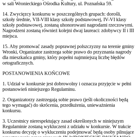
w sali Wronieckiego Ośrodka Kultury, ul. Poznańska 59.
14. Zwycięzcy konkursu w poszczególnych grupach: dorośli,
szkoły średnie, VII-VIII klasy szkoły podstawowej, IV-VI klasy
szkoły podstawowej, zostaną uhonorowani nagrodami rzeczowymi.
Nagrodzeni zostaną również kolejni dwaj laureaci: zdobywcy II i III
miejsca.
15. Aby promować zasady poprawnej polszczyzny na terenie gminy
Wronki, Organizator zastrzega sobie prawo do przyznania nagrody
dla mieszkańca gminy, który popełni najmniejszą liczbę błędów
ortograficznych.
POSTANOWIENIA KOŃCOWE
1. Udział w konkursie jest dobrowolny i oznacza przyjęcie w pełni
postanowień niniejszego Regulaminu.
2. Organizatorzy zastrzegają sobie prawo (jeśli okoliczności będą
tego wymagać) do skrócenia, przedłużenia, unieważnienia
konkursu.
3. Uczestnicy nierespektujący zasad określonych w niniejszym
Regulaminie zostaną wykluczeni z udziału w konkursie. W trakcie
konkursu decyzję o wykluczeniu podejmować będą osoby pilnujące