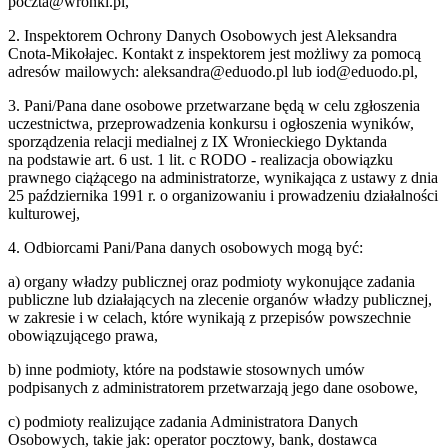
poczta@wronki.pl,
2. Inspektorem Ochrony Danych Osobowych jest Aleksandra
Cnota-Mikołajec. Kontakt z inspektorem jest możliwy za pomocą
adresów mailowych: aleksandra@eduodo.pl lub iod@eduodo.pl,
3. Pani/Pana dane osobowe przetwarzane będą w celu zgłoszenia
uczestnictwa, przeprowadzenia konkursu i ogłoszenia wyników,
sporządzenia relacji medialnej z IX Wronieckiego Dyktanda
na podstawie art. 6 ust. 1 lit. c RODO - realizacja obowiązku
prawnego ciążącego na administratorze, wynikająca z ustawy z dnia
25 października 1991 r. o organizowaniu i prowadzeniu działalności
kulturowej,
4. Odbiorcami Pani/Pana danych osobowych mogą być:
a) organy władzy publicznej oraz podmioty wykonujące zadania
publiczne lub działających na zlecenie organów władzy publicznej,
w zakresie i w celach, które wynikają z przepisów powszechnie
obowiązującego prawa,
b) inne podmioty, które na podstawie stosownych umów
podpisanych z administratorem przetwarzają jego dane osobowe,
c) podmioty realizujące zadania Administratora Danych
Osobowych, takie jak: operator pocztowy, bank, dostawca