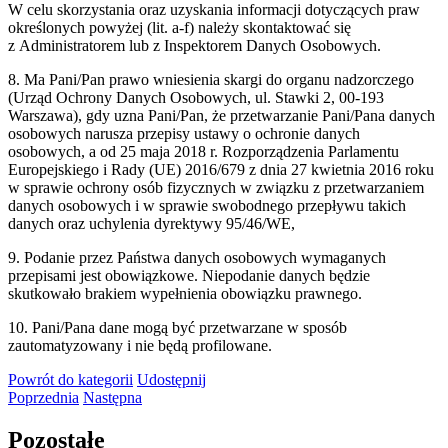
W celu skorzystania oraz uzyskania informacji dotyczących praw
określonych powyżej (lit. a-f) należy skontaktować się
z Administratorem lub z Inspektorem Danych Osobowych.
8. Ma Pani/Pan prawo wniesienia skargi do organu nadzorczego
(Urząd Ochrony Danych Osobowych, ul. Stawki 2, 00-193
Warszawa), gdy uzna Pani/Pan, że przetwarzanie Pani/Pana danych
osobowych narusza przepisy ustawy o ochronie danych
osobowych, a od 25 maja 2018 r. Rozporządzenia Parlamentu
Europejskiego i Rady (UE) 2016/679 z dnia 27 kwietnia 2016 roku
w sprawie ochrony osób fizycznych w związku z przetwarzaniem
danych osobowych i w sprawie swobodnego przepływu takich
danych oraz uchylenia dyrektywy 95/46/WE,
9. Podanie przez Państwa danych osobowych wymaganych
przepisami jest obowiązkowe. Niepodanie danych będzie
skutkowało brakiem wypełnienia obowiązku prawnego.
10. Pani/Pana dane mogą być przetwarzane w sposób
zautomatyzowany i nie będą profilowane.
Powrót
do kategorii
Udostępnij
Poprzednia
Następna
Pozostałe