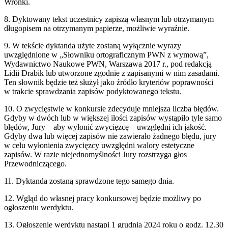
Wronki.
8. Dyktowany tekst uczestnicy zapiszą własnym lub otrzymanym
długopisem na otrzymanym papierze, możliwie wyraźnie.
9. W tekście dyktanda użyte zostaną wyłącznie wyrazy
uwzględnione w „Słowniku ortograficznym PWN z wymową”,
Wydawnictwo Naukowe PWN, Warszawa 2017 r., pod redakcją
Lidii Drabik lub utworzone zgodnie z zapisanymi w nim zasadami.
Ten słownik będzie też służył jako źródło kryteriów poprawności
w trakcie sprawdzania zapisów podyktowanego tekstu.
10. O zwycięstwie w konkursie zdecyduje mniejsza liczba błędów.
Gdyby w dwóch lub w większej ilości zapisów wystąpiło tyle samo
błędów, Jury – aby wyłonić zwycięzcę – uwzględni ich jakość.
Gdyby dwa lub więcej zapisów nie zawierało żadnego błędu, jury
w celu wyłonienia zwycięzcy uwzględni walory estetyczne
zapisów. W razie niejednomyślności Jury rozstrzyga głos
Przewodniczącego.
11. Dyktanda zostaną sprawdzone tego samego dnia.
12. Wgląd do własnej pracy konkursowej będzie możliwy po
ogłoszeniu werdyktu.
13. Ogłoszenie werdyktu nastąpi 1 grudnia 2024 roku o godz. 12.30