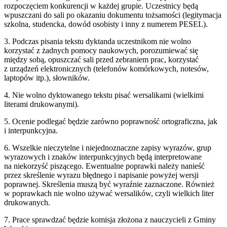
rozpoczęciem konkurencji w każdej grupie. Uczestnicy będą
wpuszczani do sali po okazaniu dokumentu tożsamości (legitymacja
szkolna, studencka, dowód osobisty i inny z numerem PESEL).
3. Podczas pisania tekstu dyktanda uczestnikom nie wolno
korzystać z żadnych pomocy naukowych, porozumiewać się
między sobą, opuszczać sali przed zebraniem prac, korzystać
z urządzeń elektronicznych (telefonów komórkowych, notesów,
laptopów itp.), słowników.
4. Nie wolno dyktowanego tekstu pisać wersalikami (wielkimi
literami drukowanymi).
5. Ocenie podlegać będzie zarówno poprawność ortograficzna, jak
i interpunkcyjna.
6. Wszelkie nieczytelne i niejednoznaczne zapisy wyrazów, grup
wyrazowych i znaków interpunkcyjnych będą interpretowane
na niekorzyść piszącego. Ewentualne poprawki należy nanieść
przez skreślenie wyrazu błędnego i napisanie powyżej wersji
poprawnej. Skreślenia muszą być wyraźnie zaznaczone. Również
w poprawkach nie wolno używać wersalików, czyli wielkich liter
drukowanych.
7. Prace sprawdzać będzie komisja złożona z nauczycieli z Gminy