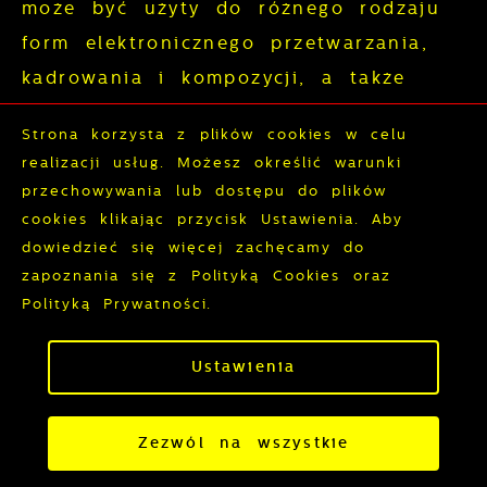
może być użyty do różnego rodzaju
form elektronicznego przetwarzania,
kadrowania i kompozycji, a także
zestawiony z wizerunkami innych
Strona korzysta z plików cookies w celu
osób, może być uzupełniony
realizacji usług. Możesz określić warunki
towarzyszącym komentarzem,
przechowywania lub dostępu do plików
natomiast nagrania filmowe z jego
Zapisz wybrane
cookies klikając przycisk Ustawienia. Aby
dowiedzieć się więcej zachęcamy do
udziałem mogą być cięte, montowane,
zapoznania się z Polityką Cookies oraz
Zezwól na wszystkie
modyfikowane, dodawane do innych
Polityką Prywatności.
materiałów powstających na potrzeby
konkursu oraz w celach
Ustawienia
informacyjnych.
5. Zgoda obejmuje wszelkie formy
Zezwól na wszystkie
ANE O JAKOŚCI POWIETRZA
HARMONOG
publikacji, w szczególności