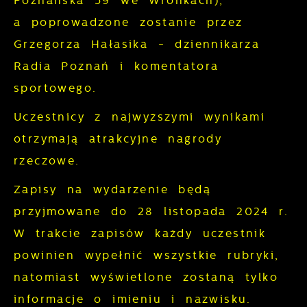
Poznańska 59 we Wronkach),
podstawie analizy Twoich upodobań oraz
gwarantuje dostępność wszystkich
Twoich zwyczajów dotyczących
a poprowadzone zostanie przez
funkcjonalności.
przeglądanej witryny internetowej. Treści
Grzegorza Hałasika - dziennikarza
promocyjne mogą pojawić się na stronach
Radia Poznań i komentatora
podmiotów trzecich lub firm będących
sportowego.
naszymi partnerami oraz innych
dostawców usług. Firmy te działają w
Uczestnicy z najwyższymi wynikami
charakterze pośredników prezentujących
otrzymają atrakcyjne nagrody
nasze treści w postaci wiadomości, ofert,
rzeczowe.
komunikatów mediów społecznościowych.
Zapisy na wydarzenie będą
przyjmowane do 28 listopada 2024 r.
W trakcie zapisów każdy uczestnik
powinien wypełnić wszystkie rubryki,
natomiast wyświetlone zostaną tylko
informacje o imieniu i nazwisku.