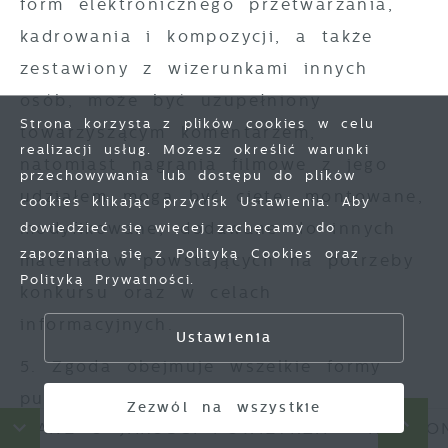
form elektronicznego przetwarzania,
kadrowania i kompozycji, a także
zestawiony z wizerunkami innych
osób, może być uzupełniony
Strona korzysta z plików cookies w celu
towarzyszącym komentarzem,
realizacji usług. Możesz określić warunki
natomiast nagrania filmowe z jego
przechowywania lub dostępu do plików
udziałem mogą być cięte, montowane,
Zapisz wybrane
cookies klikając przycisk Ustawienia. Aby
modyfikowane, dodawane do innych
dowiedzieć się więcej zachęcamy do
zapoznania się z Polityką Cookies oraz
materiałów powstających na potrzeby
Zezwól na wszystkie
Polityką Prywatności.
konkursu oraz w celach
informacyjnych.
Ustawienia
5. Zgoda obejmuje wszelkie formy
publikacji, w szczególności
Zezwól na wszystkie
NE O JAKOŚCI POWIETRZA
HARMONOGR
rozpowszechnianie w Internecie (w