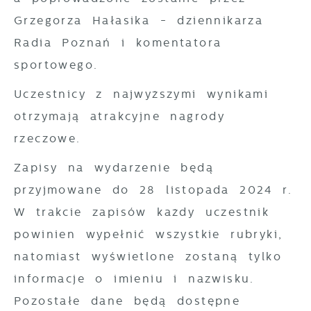
gwarantuje dostępność wszystkich
witryny internetowej. Treści promocyjne
Grzegorza Hałasika - dziennikarza
funkcjonalności.
mogą pojawić się na stronach podmiotów
Radia Poznań i komentatora
trzecich lub firm będących naszymi
sportowego.
partnerami oraz innych dostawców usług.
Firmy te działają w charakterze
Uczestnicy z najwyższymi wynikami
pośredników prezentujących nasze treści w
otrzymają atrakcyjne nagrody
postaci wiadomości, ofert, komunikatów
rzeczowe.
mediów społecznościowych.
Zapisy na wydarzenie będą
przyjmowane do 28 listopada 2024 r.
W trakcie zapisów każdy uczestnik
powinien wypełnić wszystkie rubryki,
natomiast wyświetlone zostaną tylko
informacje o imieniu i nazwisku.
Pozostałe dane będą dostępne