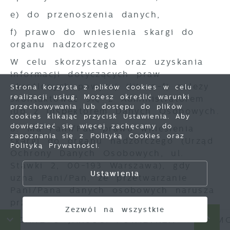
e) do przenoszenia danych,
f) prawo do wniesienia skargi do
organu nadzorczego
W celu skorzystania oraz uzyskania
informacji dotyczących praw
określonych powyżej (lit. a-f) należy
Strona korzysta z plików cookies w celu
realizacji usług. Możesz określić warunki
skontaktować się z Administratorem
Zapisz wybrane
przechowywania lub dostępu do plików
lub z Inspektorem Danych Osobowych.
cookies klikając przycisk Ustawienia. Aby
dowiedzieć się więcej zachęcamy do
8. Ma Pani/Pan prawo wniesienia
Zezwól na wszystkie
zapoznania się z Polityką Cookies oraz
skargi do organu nadzorczego (Urząd
Polityką Prywatności.
Ochrony Danych Osobowych, ul.
Stawki 2, 00-193 Warszawa), gdy
Ustawienia
uzna Pani/Pan, że przetwarzanie
Pani/Pana danych osobowych narusza
przepisy ustawy o ochronie danych
Zezwól na wszystkie
osobowych, a od 25 maja 2018 r.
ANE O JAKOŚCI POWIETRZA
HARMONOG
Rozporządzenia Parlamentu