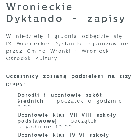
korzystanie z oferowanych przez nas
Wronieckie
usług.
Dyktando - zapisy
Pliki cookies odpowiadają na
Więcej
podejmowane przez Ciebie działania w
celu m.in. dostosowania Twoich ustawień
preferencji prywatności, logowania czy
W niedzielę 1 grudnia odbędzie się
Funkcjonalne i personalizacyjne
wypełniania formularzy. Dzięki plikom
IX Wronieckie Dyktando organizowane
Tego typu pliki cookies umożliwiają
cookies strona, z której korzystasz, może
przez Gminę Wronki i Wroniecki
stronie internetowej zapamiętanie
działać bez zakłóceń.
Ośrodek Kultury.
wprowadzonych przez Ciebie ustawień oraz
personalizację określonych funkcjonalności
czy prezentowanych treści.
Uczestnicy zostaną podzieleni na trzy
Dzięki tym plikom cookies możemy
Więcej
grupy:
zapewnić Ci większy komfort korzystania z
funkcjonalności naszej strony poprzez
Dorośli i uczniowie szkół
dopasowanie jej do Twoich indywidualnych
średnich
– początek o godzinie
Analityczne
preferencji. Wyrażenie zgody na
9:00
Analityczne pliki cookies pomagają nam
funkcjonalne i personalizacyjne pliki
Uczniowie klas VII-VIII szkoły
rozwijać się i dostosowywać do Twoich
cookies gwarantuje dostępność większej
podstawowej
– początek
potrzeb.
ilości funkcji na stronie.
o godzinie 10:00
Cookies analityczne pozwalają na
Uczniowie klas IV-VI szkoły
Więcej