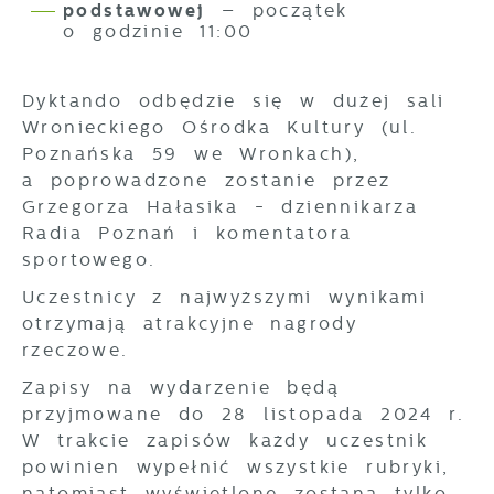
uzyskanie informacji w zakresie
podstawowej
– początek
wykorzystywania witryny internetowej,
o godzinie 11:00
miejsca oraz częstotliwości, z jaką
Reklamowe
odwiedzane są nasze serwisy www. Dane
Dzięki reklamowym plikom cookies
pozwalają nam na ocenę naszych serwisów
Dyktando odbędzie się w dużej sali
prezentujemy Ci najciekawsze informacje i
internetowych pod względem ich
Wronieckiego Ośrodka Kultury (ul.
aktualności na stronach naszych partnerów.
popularności wśród użytkowników.
Poznańska 59 we Wronkach),
Zgromadzone informacje są przetwarzane
Promocyjne pliki cookies służą do
Więcej
a poprowadzone zostanie przez
w formie zanonimizowanej. Wyrażenie
prezentowania Ci naszych komunikatów na
zgody na analityczne pliki cookies
Grzegorza Hałasika - dziennikarza
podstawie analizy Twoich upodobań oraz
gwarantuje dostępność wszystkich
Radia Poznań i komentatora
Twoich zwyczajów dotyczących przeglądanej
funkcjonalności.
witryny internetowej. Treści promocyjne
sportowego.
mogą pojawić się na stronach podmiotów
Uczestnicy z najwyższymi wynikami
trzecich lub firm będących naszymi
otrzymają atrakcyjne nagrody
partnerami oraz innych dostawców usług.
Firmy te działają w charakterze
rzeczowe.
pośredników prezentujących nasze treści w
Zapisy na wydarzenie będą
postaci wiadomości, ofert, komunikatów
przyjmowane do 28 listopada 2024 r.
mediów społecznościowych.
W trakcie zapisów każdy uczestnik
powinien wypełnić wszystkie rubryki,
natomiast wyświetlone zostaną tylko