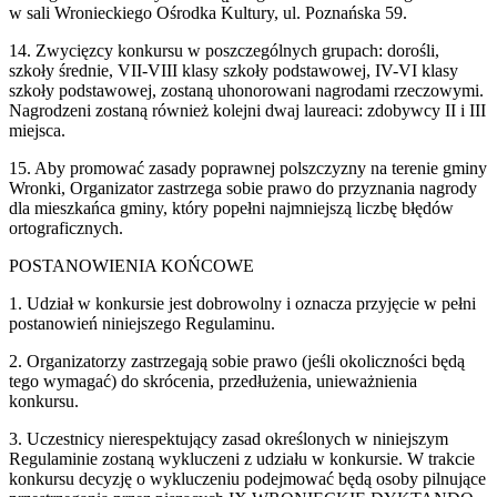
w sali Wronieckiego Ośrodka Kultury, ul. Poznańska 59.
14. Zwycięzcy konkursu w poszczególnych grupach: dorośli,
szkoły średnie, VII-VIII klasy szkoły podstawowej, IV-VI klasy
szkoły podstawowej, zostaną uhonorowani nagrodami rzeczowymi.
Nagrodzeni zostaną również kolejni dwaj laureaci: zdobywcy II i III
miejsca.
15. Aby promować zasady poprawnej polszczyzny na terenie gminy
Wronki, Organizator zastrzega sobie prawo do przyznania nagrody
dla mieszkańca gminy, który popełni najmniejszą liczbę błędów
ortograficznych.
POSTANOWIENIA KOŃCOWE
1. Udział w konkursie jest dobrowolny i oznacza przyjęcie w pełni
postanowień niniejszego Regulaminu.
2. Organizatorzy zastrzegają sobie prawo (jeśli okoliczności będą
tego wymagać) do skrócenia, przedłużenia, unieważnienia
konkursu.
3. Uczestnicy nierespektujący zasad określonych w niniejszym
Regulaminie zostaną wykluczeni z udziału w konkursie. W trakcie
konkursu decyzję o wykluczeniu podejmować będą osoby pilnujące