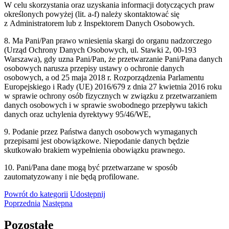
W celu skorzystania oraz uzyskania informacji dotyczących praw
określonych powyżej (lit. a-f) należy skontaktować się
z Administratorem lub z Inspektorem Danych Osobowych.
8. Ma Pani/Pan prawo wniesienia skargi do organu nadzorczego
(Urząd Ochrony Danych Osobowych, ul. Stawki 2, 00-193
Warszawa), gdy uzna Pani/Pan, że przetwarzanie Pani/Pana danych
osobowych narusza przepisy ustawy o ochronie danych
osobowych, a od 25 maja 2018 r. Rozporządzenia Parlamentu
Europejskiego i Rady (UE) 2016/679 z dnia 27 kwietnia 2016 roku
w sprawie ochrony osób fizycznych w związku z przetwarzaniem
danych osobowych i w sprawie swobodnego przepływu takich
danych oraz uchylenia dyrektywy 95/46/WE,
9. Podanie przez Państwa danych osobowych wymaganych
przepisami jest obowiązkowe. Niepodanie danych będzie
skutkowało brakiem wypełnienia obowiązku prawnego.
10. Pani/Pana dane mogą być przetwarzane w sposób
zautomatyzowany i nie będą profilowane.
Powrót
do kategorii
Udostępnij
Poprzednia
Następna
Pozostałe