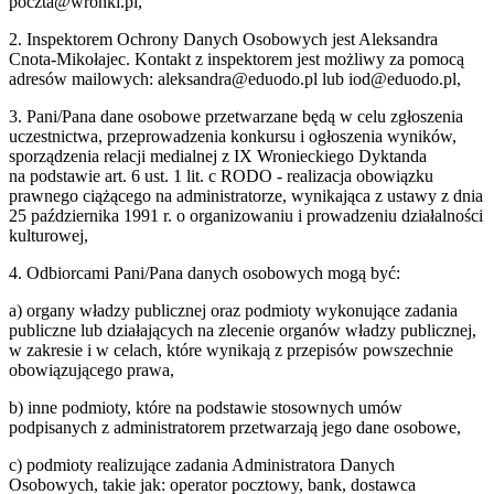
poczta@wronki.pl,
2. Inspektorem Ochrony Danych Osobowych jest Aleksandra
Cnota-Mikołajec. Kontakt z inspektorem jest możliwy za pomocą
adresów mailowych: aleksandra@eduodo.pl lub iod@eduodo.pl,
3. Pani/Pana dane osobowe przetwarzane będą w celu zgłoszenia
uczestnictwa, przeprowadzenia konkursu i ogłoszenia wyników,
sporządzenia relacji medialnej z IX Wronieckiego Dyktanda
na podstawie art. 6 ust. 1 lit. c RODO - realizacja obowiązku
prawnego ciążącego na administratorze, wynikająca z ustawy z dnia
25 października 1991 r. o organizowaniu i prowadzeniu działalności
kulturowej,
4. Odbiorcami Pani/Pana danych osobowych mogą być:
a) organy władzy publicznej oraz podmioty wykonujące zadania
publiczne lub działających na zlecenie organów władzy publicznej,
w zakresie i w celach, które wynikają z przepisów powszechnie
obowiązującego prawa,
b) inne podmioty, które na podstawie stosownych umów
podpisanych z administratorem przetwarzają jego dane osobowe,
c) podmioty realizujące zadania Administratora Danych
Osobowych, takie jak: operator pocztowy, bank, dostawca