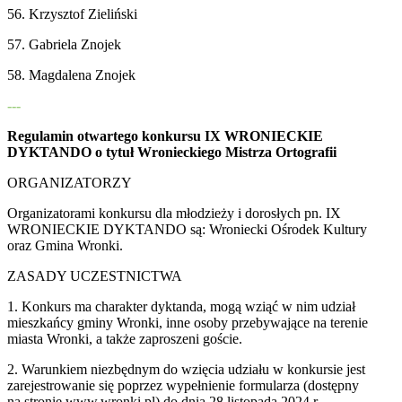
56. Krzysztof Zieliński
57. Gabriela Znojek
58. Magdalena Znojek
---
Regulamin otwartego konkursu IX WRONIECKIE
DYKTANDO o tytuł Wronieckiego Mistrza Ortografii
ORGANIZATORZY
Organizatorami konkursu dla młodzieży i dorosłych pn. IX
WRONIECKIE DYKTANDO są: Wroniecki Ośrodek Kultury
oraz Gmina Wronki.
ZASADY UCZESTNICTWA
1. Konkurs ma charakter dyktanda, mogą wziąć w nim udział
mieszkańcy gminy Wronki, inne osoby przebywające na terenie
miasta Wronki, a także zaproszeni goście.
2. Warunkiem niezbędnym do wzięcia udziału w konkursie jest
zarejestrowanie się poprzez wypełnienie formularza (dostępny
na stronie www.wronki.pl) do dnia 28 listopada 2024 r.