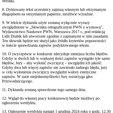
Wronki.
8. Dyktowany tekst uczestnicy zapiszą własnym lub otrzymanym
długopisem na otrzymanym papierze, możliwie wyraźnie.
9. W tekście dyktanda użyte zostaną wyłącznie wyrazy
uwzględnione w „Słowniku ortograficznym PWN z wymową”,
Wydawnictwo Naukowe PWN, Warszawa 2017 r., pod redakcją
Lidii Drabik lub utworzone zgodnie z zapisanymi w nim zasadami.
Ten słownik będzie też służył jako źródło kryteriów poprawności
w trakcie sprawdzania zapisów podyktowanego tekstu.
10. O zwycięstwie w konkursie zdecyduje mniejsza liczba błędów.
Gdyby w dwóch lub w większej ilości zapisów wystąpiło tyle samo
błędów, Jury – aby wyłonić zwycięzcę – uwzględni ich jakość.
Gdyby dwa lub więcej zapisów nie zawierało żadnego błędu, jury
w celu wyłonienia zwycięzcy uwzględni walory estetyczne
zapisów. W razie niejednomyślności Jury rozstrzyga głos
Przewodniczącego.
11. Dyktanda zostaną sprawdzone tego samego dnia.
12. Wgląd do własnej pracy konkursowej będzie możliwy po
ogłoszeniu werdyktu.
13. Ogłoszenie werdyktu nastąpi 1 grudnia 2024 roku o godz. 12.30