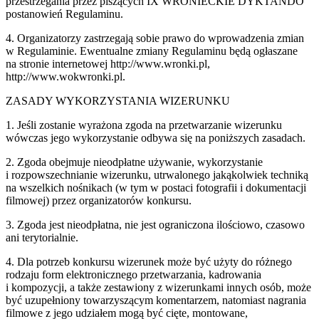
przestrzegania przez piszących IX WRONIECKIE DYKTANDO
postanowień Regulaminu.
4. Organizatorzy zastrzegają sobie prawo do wprowadzenia zmian
w Regulaminie. Ewentualne zmiany Regulaminu będą ogłaszane
na stronie internetowej http://www.wronki.pl, ​
http://www.wokwronki.pl​.
ZASADY WYKORZYSTANIA WIZERUNKU
1. Jeśli zostanie wyrażona zgoda na przetwarzanie wizerunku
wówczas jego wykorzystanie odbywa się na poniższych zasadach.
2. Zgoda obejmuje nieodpłatne używanie, wykorzystanie
i rozpowszechnianie wizerunku, utrwalonego jakąkolwiek techniką
na wszelkich nośnikach (w tym w postaci fotografii i dokumentacji
filmowej) przez organizatorów konkursu.
3. Zgoda jest nieodpłatna, nie jest ograniczona ilościowo, czasowo
ani terytorialnie.
4. Dla potrzeb konkursu wizerunek może być użyty do różnego
rodzaju form elektronicznego przetwarzania, kadrowania
i kompozycji, a także zestawiony z wizerunkami innych osób, może
być uzupełniony towarzyszącym komentarzem, natomiast nagrania
filmowe z jego udziałem mogą być cięte, montowane,