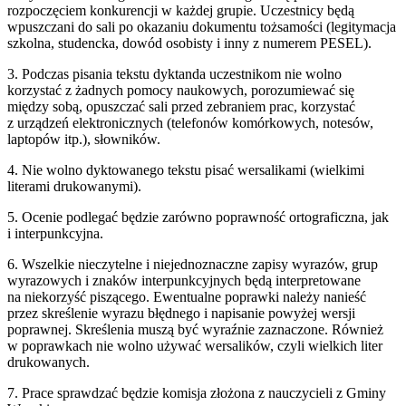
rozpoczęciem konkurencji w każdej grupie. Uczestnicy będą
wpuszczani do sali po okazaniu dokumentu tożsamości (legitymacja
szkolna, studencka, dowód osobisty i inny z numerem PESEL).
3. Podczas pisania tekstu dyktanda uczestnikom nie wolno
korzystać z żadnych pomocy naukowych, porozumiewać się
między sobą, opuszczać sali przed zebraniem prac, korzystać
z urządzeń elektronicznych (telefonów komórkowych, notesów,
laptopów itp.), słowników.
4. Nie wolno dyktowanego tekstu pisać wersalikami (wielkimi
literami drukowanymi).
5. Ocenie podlegać będzie zarówno poprawność ortograficzna, jak
i interpunkcyjna.
6. Wszelkie nieczytelne i niejednoznaczne zapisy wyrazów, grup
wyrazowych i znaków interpunkcyjnych będą interpretowane
na niekorzyść piszącego. Ewentualne poprawki należy nanieść
przez skreślenie wyrazu błędnego i napisanie powyżej wersji
poprawnej. Skreślenia muszą być wyraźnie zaznaczone. Również
w poprawkach nie wolno używać wersalików, czyli wielkich liter
drukowanych.
7. Prace sprawdzać będzie komisja złożona z nauczycieli z Gminy