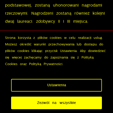
podstawowej, zostaną uhonorowani nagrodami
rzeczowymi. Nagrodzeni zostaną również kolejni
dwaj laureaci: zdobywcy II i III miejsca.
Strona korzysta z plików cookies w celu realizacji usług.
15. Aby promować zasady poprawnej
Możesz określić warunki przechowywania lub dostępu do
polszczyzny na terenie gminy Wronki,
Zapisz wybrane
plików cookies klikając przycisk Ustawienia. Aby dowiedzieć
Organizator zastrzega sobie prawo do
się więcej zachęcamy do zapoznania się z Polityką
przyznania nagrody dla mieszkańca gminy, który
Cookies oraz Polityką Prywatności.
Zezwól na wszystkie
popełni najmniejszą liczbę błędów
ortograficznych.
Ustawienia
POSTANOWIENIA KOŃCOWE
Zezwól na wszystkie
AKOŚCI POWIETRZA
HARMONOGRAM WYWOZU O