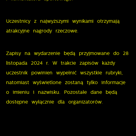
przeglądanej witryny internetowej. Treści promocyjne
mogą pojawić się na stronach podmiotów trzecich
lub firm będących naszymi partnerami oraz innych
Uczestnicy z najwyższymi wynikami otrzymają
dostawców usług. Firmy te działają w charakterze
atrakcyjne nagrody rzeczowe.
pośredników prezentujących nasze treści w postaci
wiadomości, ofert, komunikatów mediów
Zapisy na wydarzenie będą przyjmowane do 28
społecznościowych.
listopada 2024 r. W trakcie zapisów każdy
uczestnik powinien wypełnić wszystkie rubryki,
natomiast wyświetlone zostaną tylko informacje
o imieniu i nazwisku. Pozostałe dane będą
dostępne wyłącznie dla organizatorów.