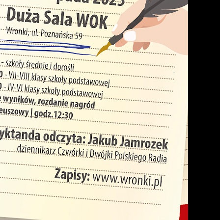
stawienia
zanujemy Twoją prywatność. Możesz zmienić ustawienia
ookies lub zaakceptować je wszystkie. W dowolnym momenci
ożesz dokonać zmiany swoich ustawień.
iezbędne