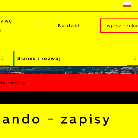
rawę
Kontakt
e
Biznes i rozwój
do - zapisy
tando - zapisy