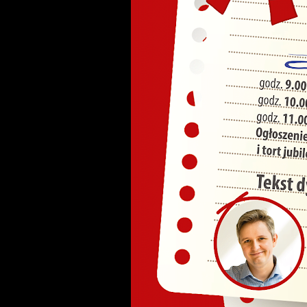
U
S
c
m
N