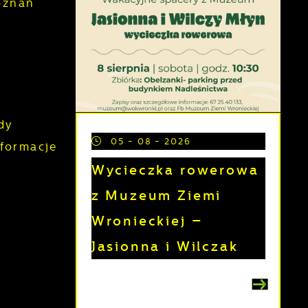
oznań
dy
05 - 08 - 2026
nformacje
Wycieczka rowerowa
z Muzeum Ziemi
Wronieckiej –
Jasionna i Wilczak