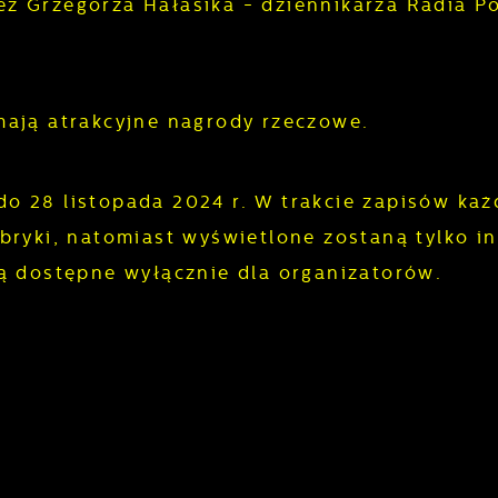
z Grzegorza Hałasika - dziennikarza Radia P
mają atrakcyjne nagrody rzeczowe.
o 28 listopada 2024 r. W trakcie zapisów każ
bryki, natomiast wyświetlone zostaną tylko i
ą dostępne wyłącznie dla organizatorów.