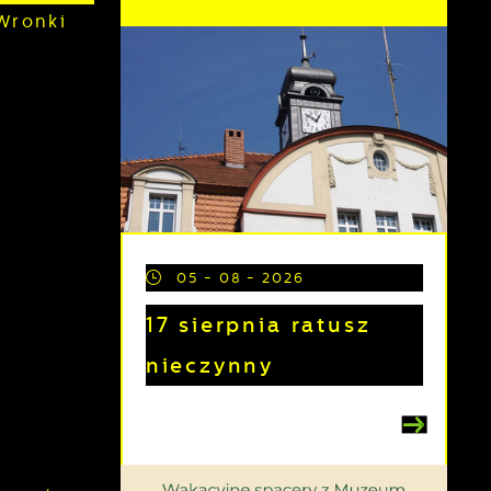
Wronki
05 - 08 - 2026
17 sierpnia ratusz
nieczynny
e