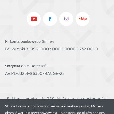
Nr konta bankowego Gminy:
BS Wronki 31 8961 0002 0000 0000 0752 0009
Skrzynka do e-Doręczeń:
AE:PL-33251-86350-BACGE-22
Mapa serwisu
RSS
Deklaracja dostępności
Strona korzysta z plików cookies w celu realizacji usług. Możesz
Polityka prywatności
Sygnalista
określić warunki przechowywania lub dostępu do plików cookies