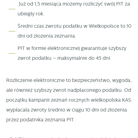
Cookies analityczne pozwalają na uzyskanie informacji w
Już od 1,5 miesiąca możemy rozliczyć swój PIT za
Więcej
zakresie wykorzystywania witryny internetowej, miejsca oraz
ubiegły rok.
częstotliwości, z jaką odwiedzane są nasze serwisy www.
Reklamowe
Średni czas zwrotu podatku w Wielkopolsce to 10
Dane pozwalają nam na ocenę naszych serwisów
internetowych pod względem ich popularności wśród
dni od złożenia zeznania.
Dzięki reklamowym plikom cookies prezentujemy Ci
użytkowników. Zgromadzone informacje są przetwarzane w
najciekawsze informacje i aktualności na stronach naszych
PIT w formie elektronicznej gwarantuje szybszy
formie zanonimizowanej. Wyrażenie zgody na analityczne
partnerów.
zwrot podatku – maksymalnie do 45 dni.
pliki cookies gwarantuje dostępność wszystkich
funkcjonalności.
Promocyjne pliki cookies służą do prezentowania Ci naszych
Więcej
komunikatów na podstawie analizy Twoich upodobań oraz
Rozliczenie elektroniczne to bezpieczeństwo, wygoda,
Twoich zwyczajów dotyczących przeglądanej witryny
ale również szybszy zwrot nadpłaconego podatku. Od
internetowej. Treści promocyjne mogą pojawić się na
początku kampanii zeznań rocznych wielkopolska KAS
stronach podmiotów trzecich lub firm będących naszymi
wypłacała zwroty średnio w ciągu 10 dni od złożenia
partnerami oraz innych dostawców usług. Firmy te działają
przez podatnika zeznania PIT.
w charakterze pośredników prezentujących nasze treści w
postaci wiadomości, ofert, komunikatów mediów