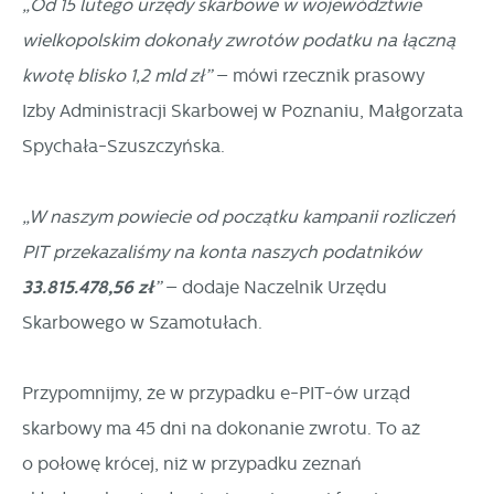
społecznościowych.
„Od 15 lutego urzędy skarbowe w województwie
wielkopolskim dokonały zwrotów podatku na łączną
kwotę blisko 1,2 mld zł”
– mówi rzecznik prasowy
Izby Administracji Skarbowej w Poznaniu, Małgorzata
Spychała-Szuszczyńska.
„W naszym powiecie od początku kampanii rozliczeń
PIT przekazaliśmy na konta naszych podatników
33.815.478,56
zł
”
– dodaje Naczelnik Urzędu
Skarbowego w Szamotułach.
Przypomnijmy, że w przypadku e-PIT-ów urząd
skarbowy ma 45 dni na dokonanie zwrotu. To aż
o połowę krócej, niż w przypadku zeznań