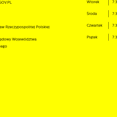
Wtorek
7:
GOV.PL
ostaci wiadomości, ofert, komunikatów mediów społecznościowych.
Środa
7:
Czwartek
7:
aw Rzeczypospolitej Polskiej
Piątek
7:
rzędowy Województwa
iego