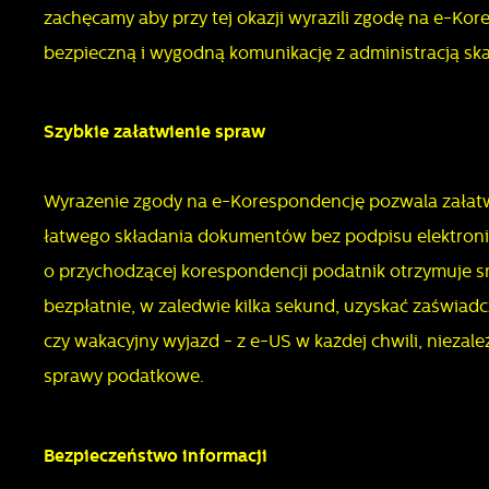
z
zachęcamy aby przy tej okazji wyrazili zgodę na e-Kor
s
bezpieczną i wygodną komunikację z administracją sk
Szybkie załatwienie spraw
N
N
i
Wyrażenie zgody na e-Korespondencję pozwala załat
u
łatwego składania dokumentów bez podpisu elektroni
o przychodzącej korespondencji podatnik otrzymuje 
P
W
d
bezpłatnie, w zaledwie kilka sekund, uzyskać zaświad
f
czy wakacyjny wyjazd - z e-US w każdej chwili, niezależ
z
F
sprawy podatkowe.
T
w
f
Bezpieczeństwo informacji