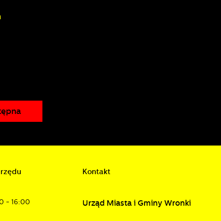
m
a
tępna
d
urzędu
Kontakt
h
0 - 16:00
Urząd Miasta i Gminy Wronki
w