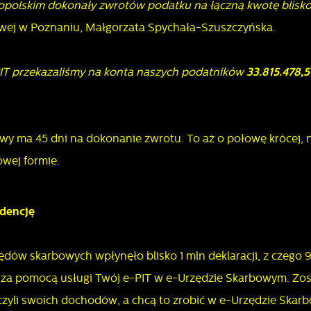
polskim dokonały zwrotów podatku na łączną kwotę blisko 
owej w Poznaniu, Małgorzata Spychała-Szuszczyńska.
PIT przekazaliśmy na konta naszych podatników
33.815.478,
y ma 45 dni na dokonanie zwrotu. To aż o połowę krócej, n
wej formie.
ndencję
ędów skarbowych wpłynęło blisko 1 mln deklaracji, z czego 
stawienia
ne za pomocą usługi Twój e-PIT w e-Urzędzie Skarbowym. Zos
zliczyli swoich dochodów, a chcą to zrobić w e-Urzędzie Ska
zanujemy Twoją prywatność. Możesz zmienić ustawienia cookies lub