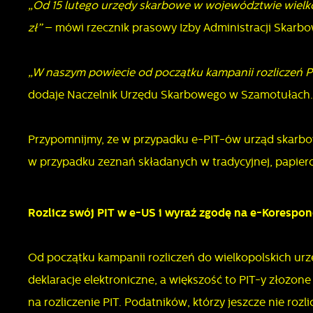
„Od 15 lutego urzędy skarbowe w województwie wielko
zł”
– mówi rzecznik prasowy Izby Administracji Skarb
„W naszym powiecie od początku kampanii rozliczeń 
dodaje Naczelnik Urzędu Skarbowego w Szamotułach.
Przypomnijmy, że w przypadku e-PIT-ów urząd skarbow
w przypadku zeznań składanych w tradycyjnej, papiero
Rozlicz swój PIT w e-US i wyraź zgodę na e-Korespo
Od początku kampanii rozliczeń do wielkopolskich urz
U
deklaracje elektroniczne, a większość to PIT-y złożo
na rozliczenie PIT. Podatników, którzy jeszcze nie ro
S