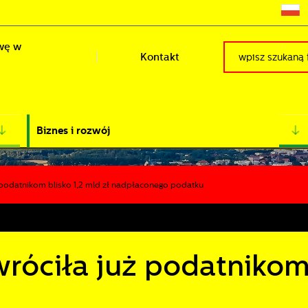
wę w
Kontakt
Biznes i rozwój
 podatnikom blisko 1,2 mld zł nadpłaconego podatku
róciła już podatniko