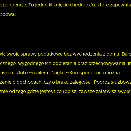
aakceptować je wszystkie. W dowolnym momencie możesz dokonać zmiany
espondencję. To jedno kliknięcie checkbox’u, które zapewnia
woich ustawień.
arbową.
iezbędne
iezbędne pliki cookies służą do prawidłowego funkcjonowania strony
nternetowej i umożliwiają Ci komfortowe korzystanie z oferowanych przez nas
wić swoje sprawy podatkowe bez wychodzenia z domu. Daj
sług.
cznego, wygodnego ich odbierania oraz przechowywania. I
sms-em i/lub e-mailem. Dzięki e-Korespondencji można
liki cookies odpowiadają na podejmowane przez Ciebie działania w celu m.in.
ięcej
ostosowania Twoich ustawień preferencji prywatności, logowania czy wypełniani
czenie o dochodach, czy o braku zaległości. Podróż służbow
ormularzy. Dzięki plikom cookies strona, z której korzystasz, może działać bez
nie od tego gdzie jesteś i co robisz, zawsze załatwisz swoje
Zapisz wybrane
akłóceń.
unkcjonalne i personalizacyjne
ego typu pliki cookies umożliwiają stronie internetowej zapamiętanie
Zezwól na wszystkie
prowadzonych przez Ciebie ustawień oraz personalizację określonych
unkcjonalności czy prezentowanych treści.