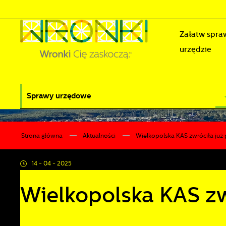
Przejdź do menu.
Przejdź do wyszukiwarki.
Przejdź do treści.
Przejdź do ustawień wielkości czcionki.
Wyłącz wersję kontrastową strony.
Załatw spra
urzędzie
Sprawy urzędowe
Strona główna
Aktualności
Wielkopolska KAS zwróciła już
14 - 04 - 2025
Wielkopolska KAS zw