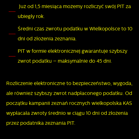
Już od 1,5 miesiąca możemy rozliczyć swój PIT za
internetowych pod względem ich popularności wśród
Dzięki reklamowym plikom cookies prezentujemy Ci
ubiegły rok.
użytkowników. Zgromadzone informacje są przetwarzane w
najciekawsze informacje i aktualności na stronach naszych
formie zanonimizowanej. Wyrażenie zgody na analityczne
partnerów.
Średni czas zwrotu podatku w Wielkopolsce to 10
pliki cookies gwarantuje dostępność wszystkich
Promocyjne pliki cookies służą do prezentowania Ci
dni od złożenia zeznania.
Więcej
funkcjonalności.
naszych komunikatów na podstawie analizy Twoich
PIT w formie elektronicznej gwarantuje szybszy
upodobań oraz Twoich zwyczajów dotyczących
zwrot podatku – maksymalnie do 45 dni.
przeglądanej witryny internetowej. Treści promocyjne mogą
pojawić się na stronach podmiotów trzecich lub firm
będących naszymi partnerami oraz innych dostawców usług.
Rozliczenie elektroniczne to bezpieczeństwo, wygoda,
Firmy te działają w charakterze pośredników prezentujących
ale również szybszy zwrot nadpłaconego podatku. Od
nasze treści w postaci wiadomości, ofert, komunikatów
początku kampanii zeznań rocznych wielkopolska KAS
mediów społecznościowych.
wypłacała zwroty średnio w ciągu 10 dni od złożenia
przez podatnika zeznania PIT.