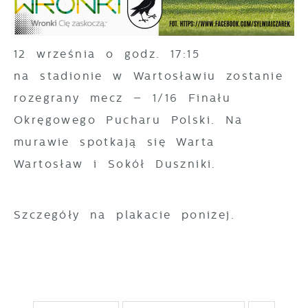
gwarantuje dostępność wszystkich
Twoich zwyczajów dotyczących przeglądanej
funkcjonalności.
witryny internetowej. Treści promocyjne
mogą pojawić się na stronach podmiotów
12 września o godz. 17:15
trzecich lub firm będących naszymi
na stadionie w Wartosławiu zostanie
partnerami oraz innych dostawców usług.
rozegrany mecz – 1/16 Finału
Firmy te działają w charakterze
Okręgowego Pucharu Polski. Na
pośredników prezentujących nasze treści w
murawie spotkają się Warta
postaci wiadomości, ofert, komunikatów
Wartosław i Sokół Duszniki.
mediów społecznościowych.
Szczegóły na plakacie poniżej.