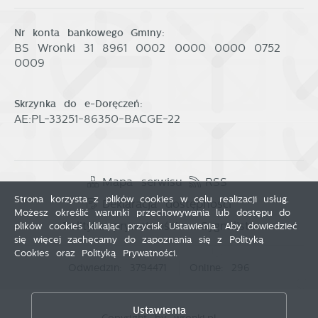
Nr konta bankowego Gminy:
BS Wronki 31 8961 0002 0000 0000 0752
0009
Skrzynka do e-Doręczeń:
AE:PL-33251-86350-BACGE-22
Mapa serwisu
RSS
Strona korzysta z plików cookies w celu realizacji usług.
Deklaracja dostępności
Możesz określić warunki przechowywania lub dostępu do
Polityka prywatności
Sygnalista
plików cookies klikając przycisk Ustawienia. Aby dowiedzieć
się więcej zachęcamy do zapoznania się z Polityką
Cookies oraz Polityką Prywatności.
Odwiedzin: 3794471
Online: 296
Zapisz wybrane
Ustawienia
Copyright by wronki.pl