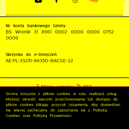
Nr konta bankowego Gminy:
BS Wronki 31 8961 0002 0000 0000 0752
0009
Skrzynka do e-Doręczeń:
AE:PL-33251-86350-BACGE-22
Mapa serwisu
RSS
Strona korzysta z plików cookies w celu realizacji usług.
Deklaracja dostępności
Możesz określić warunki przechowywania lub dostępu do
Polityka prywatności
Sygnalista
plików cookies klikając przycisk Ustawienia. Aby dowiedzieć
się więcej zachęcamy do zapoznania się z Polityką
Cookies oraz Polityką Prywatności.
Odwiedzin: 3820368
Online: 326
Zapisz wybrane