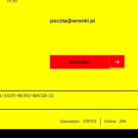
15:30
poczta@wronki.pl
Kontakt
PL-33251-86350-BACGE-22
Odwiedzin: 3787133
Online: 269