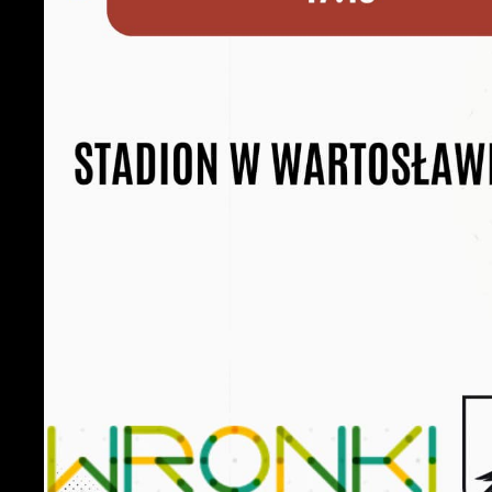
U
S
z
z
N
N
i
n
P
W
m
w