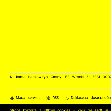
Nr konta bankowego Gminy:
BS Wronki 31 8961 00
Mapa serwisu
RSS
Deklaracja dostępnośc
Strona korzysta z plików cookies w celu realizacji us