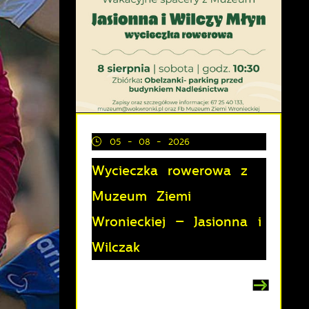
05 - 08 - 2026
Wycieczka rowerowa z
Muzeum Ziemi
Wronieckiej – Jasionna i
Wilczak