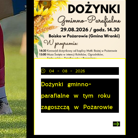
04 - 08 - 2026
Dożynki gminno-
parafialne w tym roku
z
zagoszczą w Pożarowie
lu
y