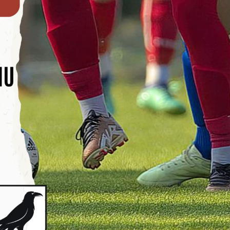
stawienia
zanujemy Twoją prywatność. Możesz zmienić ustawienia cookies lub
aakceptować je wszystkie. W dowolnym momencie możesz dokonać
miany swoich ustawień.
iezbędne
iezbędne pliki cookies służą do prawidłowego funkcjonowania strony
nternetowej i umożliwiają Ci komfortowe korzystanie z oferowanych prze
as usług.
liki cookies odpowiadają na podejmowane przez Ciebie działania w ce
ięcej
.in. dostosowania Twoich ustawień preferencji prywatności, logowania cz
ypełniania formularzy. Dzięki plikom cookies strona, z której korzystasz,