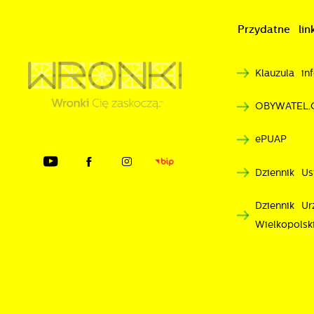
d
Przydatne link
P
W
n
d
Klauzula i
p
p
OBYWATEL.
p
k
ePUAP
Dziennik Us
Dziennik U
Wielkopolsk