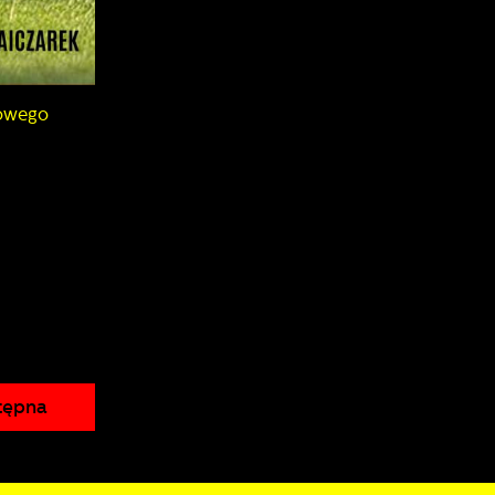
owego
i
tępna
je