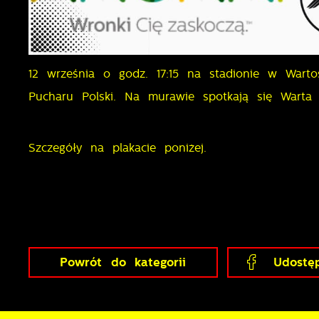
m
F
T
w
f
12 września o godz. 17:15 na stadionie w Wart
Pucharu Polski. Na murawie spotkają się Warta
D
W
k
T
Szczegóły na plakacie poniżej.
p
A
n
A
T
C
W
w
o
Powrót
do kategorii
Udostęp
n
R
u
D
z
i