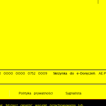
02 0000 0000 0752 0009
Skrzynka do e-Doręczeń:
AE:
i
Polityka prywatności
Sygnalista
ług. Możesz określić warunki przechowywania lub