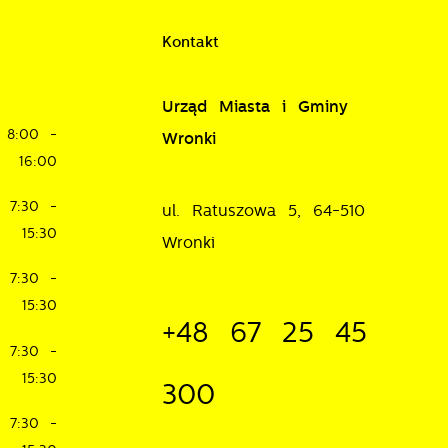
Kontakt
w
Urząd Miasta i Gminy
8:00 -
Wronki
16:00
7:30 -
ul. Ratuszowa 5, 64-510
15:30
Wronki
7:30 -
15:30
+48 67 25 45
7:30 -
15:30
300
7:30 -