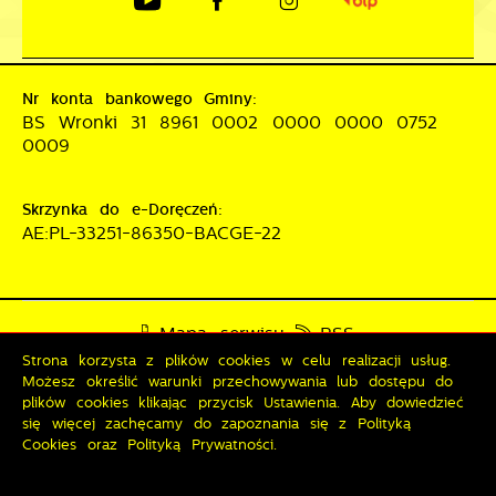
Nr konta bankowego Gminy:
BS Wronki 31 8961 0002 0000 0000 0752
0009
Skrzynka do e-Doręczeń:
AE:PL-33251-86350-BACGE-22
Mapa serwisu
RSS
Strona korzysta z plików cookies w celu realizacji usług.
Deklaracja dostępności
Możesz określić warunki przechowywania lub dostępu do
Polityka prywatności
Sygnalista
plików cookies klikając przycisk Ustawienia. Aby dowiedzieć
się więcej zachęcamy do zapoznania się z Polityką
Cookies oraz Polityką Prywatności.
Odwiedzin: 3822356
Online: 192
Zapisz wybrane