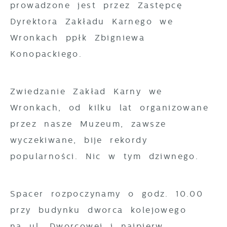
podstawie analizy Twoich upodobań oraz
prowadzone jest przez Zastępcę
gwarantuje dostępność wszystkich
Twoich zwyczajów dotyczących przeglądanej
Dyrektora Zakładu Karnego we
funkcjonalności.
witryny internetowej. Treści promocyjne
Wronkach ppłk Zbigniewa
mogą pojawić się na stronach podmiotów
Konopackiego.
trzecich lub firm będących naszymi
partnerami oraz innych dostawców usług.
Firmy te działają w charakterze
Zwiedzanie Zakład Karny we
pośredników prezentujących nasze treści w
Wronkach, od kilku lat organizowane
postaci wiadomości, ofert, komunikatów
przez nasze Muzeum, zawsze
mediów społecznościowych.
wyczekiwane, bije rekordy
popularności. Nic w tym dziwnego.
Spacer rozpoczynamy o godz. 10.00
przy budynku dworca kolejowego
na ul. Dworcowej i najpierw