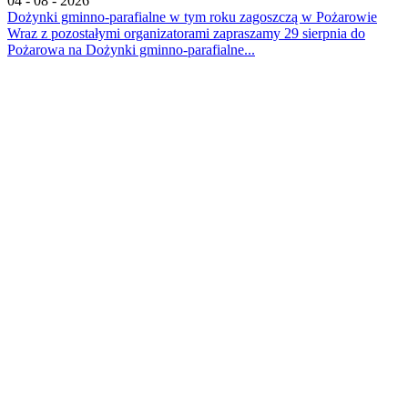
04 - 08 - 2026
Dożynki gminno-parafialne w tym roku zagoszczą w Pożarowie
Wraz z pozostałymi organizatorami zapraszamy 29 sierpnia do
Pożarowa na Dożynki gminno-parafialne...