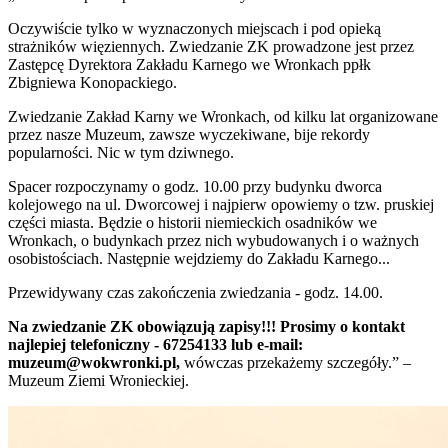
Oczywiście tylko w wyznaczonych miejscach i pod opieką
strażników więziennych. Zwiedzanie ZK prowadzone jest przez
Zastępcę Dyrektora Zakładu Karnego we Wronkach ppłk
Zbigniewa Konopackiego.
Zwiedzanie Zakład Karny we Wronkach, od kilku lat organizowane
przez nasze Muzeum, zawsze wyczekiwane, bije rekordy
popularności. Nic w tym dziwnego.
Spacer rozpoczynamy o godz. 10.00 przy budynku dworca
kolejowego na ul. Dworcowej i najpierw opowiemy o tzw. pruskiej
części miasta. Będzie o historii niemieckich osadników we
Wronkach, o budynkach przez nich wybudowanych i o ważnych
osobistościach. Następnie wejdziemy do Zakładu Karnego...
Przewidywany czas zakończenia zwiedzania - godz. 14.00.
Na zwiedzanie ZK obowiązują zapisy!!! Prosimy o kontakt
najlepiej telefoniczny - 67254133 lub e-mail:
muzeum@wokwronki.pl,
wówczas przekażemy szczegóły.” –
Muzeum Ziemi Wronieckiej.