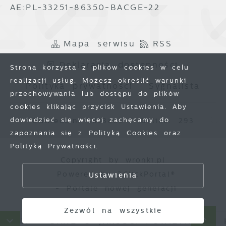
AE:PL-33251-86350-BACGE-22
Mapa serwisu
RSS
Deklaracja dostępności
Strona korzysta z plików cookies w celu
realizacji usług. Możesz określić warunki
Polityka prywatności
Sygnalista
przechowywania lub dostępu do plików
cookies klikając przycisk Ustawienia. Aby
dowiedzieć się więcej zachęcamy do
Odwiedzin: 3833802
Online: 293
zapoznania się z Polityką Cookies oraz
Polityką Prywatności.
Zapisz wybrane
Copyright by wronki.pl
Powered by
2ClickPortal®
Ustawienia
Zezwól na wszystkie
- Portale nowej generacji
Zezwól na wszystkie
ÓW
DANE O JAKOŚCI POWIETRZA
HA