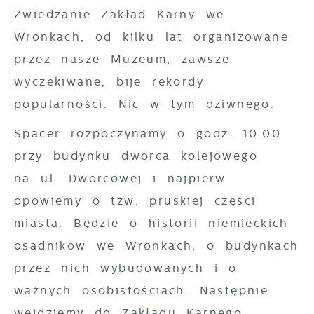
Zwiedzanie Zakład Karny we
partnerami oraz innych dostawców usług.
Firmy te działają w charakterze
Wronkach, od kilku lat organizowane
pośredników prezentujących nasze treści w
przez nasze Muzeum, zawsze
postaci wiadomości, ofert, komunikatów
wyczekiwane, bije rekordy
mediów społecznościowych.
popularności. Nic w tym dziwnego.
Spacer rozpoczynamy o godz. 10.00
przy budynku dworca kolejowego
na ul. Dworcowej i najpierw
opowiemy o tzw. pruskiej części
miasta. Będzie o historii niemieckich
osadników we Wronkach, o budynkach
przez nich wybudowanych i o
ważnych osobistościach. Następnie
wejdziemy do Zakładu Karnego...