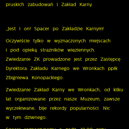
pruskich zabudowań i Zakład Karny.
miejsca oraz częstotliwości, z jaką odwiedzane są
Reklamowe
nasze serwisy www. Dane pozwalają nam na ocenę
naszych serwisów internetowych pod względem ich
Dzięki reklamowym plikom cookies prezentujemy Ci
„Jest i on! Spacer po Zakładzie Karnym!
popularności wśród użytkowników. Zgromadzone
najciekawsze informacje i aktualności na stronach
informacje są przetwarzane w formie
naszych partnerów.
Oczywiście tylko w wyznaczonych miejscach
zanonimizowanej. Wyrażenie zgody na analityczne
Promocyjne pliki cookies służą do prezentowania Ci
i pod opieką strażników więziennych.
Więcej
pliki cookies gwarantuje dostępność wszystkich
naszych komunikatów na podstawie analizy Twoich
Zwiedzanie ZK prowadzone jest przez Zastępcę
funkcjonalności.
upodobań oraz Twoich zwyczajów dotyczących
Dyrektora Zakładu Karnego we Wronkach ppłk
przeglądanej witryny internetowej. Treści promocyjne
Zbigniewa Konopackiego.
mogą pojawić się na stronach podmiotów trzecich
lub firm będących naszymi partnerami oraz innych
Zwiedzanie Zakład Karny we Wronkach, od kilku
dostawców usług. Firmy te działają w charakterze
lat organizowane przez nasze Muzeum, zawsze
pośredników prezentujących nasze treści w postaci
wyczekiwane, bije rekordy popularności. Nic
wiadomości, ofert, komunikatów mediów
w tym dziwnego.
społecznościowych.