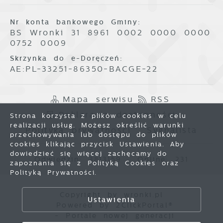
Nr konta bankowego Gminy:
BS Wronki 31 8961 0002 0000 0000
0752 0009
Skrzynka do e-Doręczeń:
AE:PL-33251-86350-BACGE-22
Mapa serwisu
RSS
Deklaracja dostępności
Strona korzysta z plików cookies w celu
realizacji usług. Możesz określić warunki
Polityka prywatności
Sygnalista
przechowywania lub dostępu do plików
cookies klikając przycisk Ustawienia. Aby
dowiedzieć się więcej zachęcamy do
Odwiedzin: 3813159
Online: 231
zapoznania się z Polityką Cookies oraz
Polityką Prywatności.
Zapisz wybrane
Copyright by wronki.pl
Ustawienia
Powered by
2ClickPortal®
Zezwól na wszystkie
- Portale nowej generacji