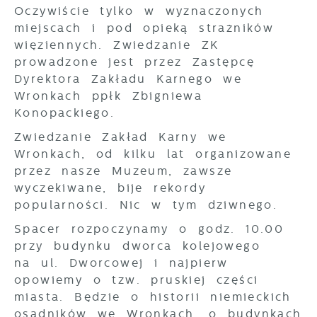
prezentujemy Ci najciekawsze informacje i
internetowych pod względem ich
Oczywiście tylko w wyznaczonych
aktualności na stronach naszych partnerów.
popularności wśród użytkowników.
miejscach i pod opieką strażników
Zgromadzone informacje są przetwarzane
Promocyjne pliki cookies służą do
więziennych. Zwiedzanie ZK
Więcej
w formie zanonimizowanej. Wyrażenie
prezentowania Ci naszych komunikatów na
prowadzone jest przez Zastępcę
zgody na analityczne pliki cookies
podstawie analizy Twoich upodobań oraz
Dyrektora Zakładu Karnego we
gwarantuje dostępność wszystkich
Twoich zwyczajów dotyczących przeglądanej
funkcjonalności.
Wronkach ppłk Zbigniewa
witryny internetowej. Treści promocyjne
mogą pojawić się na stronach podmiotów
Konopackiego.
trzecich lub firm będących naszymi
Zwiedzanie Zakład Karny we
partnerami oraz innych dostawców usług.
Wronkach, od kilku lat organizowane
Firmy te działają w charakterze
przez nasze Muzeum, zawsze
pośredników prezentujących nasze treści w
postaci wiadomości, ofert, komunikatów
wyczekiwane, bije rekordy
mediów społecznościowych.
popularności. Nic w tym dziwnego.
Spacer rozpoczynamy o godz. 10.00
przy budynku dworca kolejowego
na ul. Dworcowej i najpierw
opowiemy o tzw. pruskiej części
miasta. Będzie o historii niemieckich
osadników we Wronkach, o budynkach