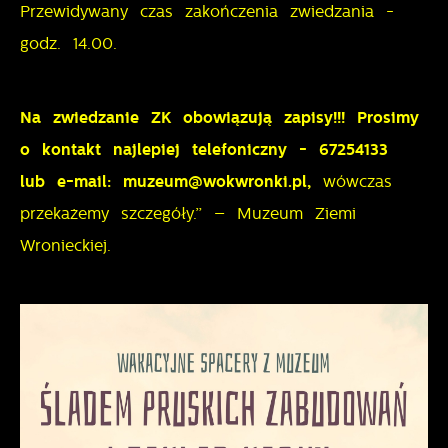
Przewidywany czas zakończenia zwiedzania -
godz. 14.00.
Na zwiedzanie ZK obowiązują zapisy!!! Prosimy
o kontakt najlepiej telefoniczny - 67254133
lub e-mail: muzeum@wokwronki.pl,
wówczas
przekażemy szczegóły.” – Muzeum Ziemi
Wronieckiej.