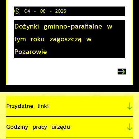
04 - 08 - 2026
Dożynki gminno-parafialne w
tym roku zagoszczą w
Pożarowie
Przydatne linki
Godziny pracy urzędu