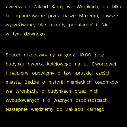
dostawców usług. Firmy te działają w charakterze
Zwiedzanie Zakład Karny we Wronkach, od kilku
pośredników prezentujących nasze treści w postaci
lat organizowane przez nasze Muzeum, zawsze
wiadomości, ofert, komunikatów mediów
wyczekiwane, bije rekordy popularności. Nic
społecznościowych.
w tym dziwnego.
Spacer rozpoczynamy o godz. 10.00 przy
budynku dworca kolejowego na ul. Dworcowej
i najpierw opowiemy o tzw. pruskiej części
miasta. Będzie o historii niemieckich osadników
we Wronkach, o budynkach przez nich
wybudowanych i o ważnych osobistościach.
Następnie wejdziemy do Zakładu Karnego...