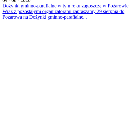
04 - 08 - 2026
Dożynki gminno-parafialne w tym roku zagoszczą w Pożarowie
Wraz z pozostałymi organizatorami zapraszamy 29 sierpnia do
Pożarowa na Dożynki gminno-parafialne...