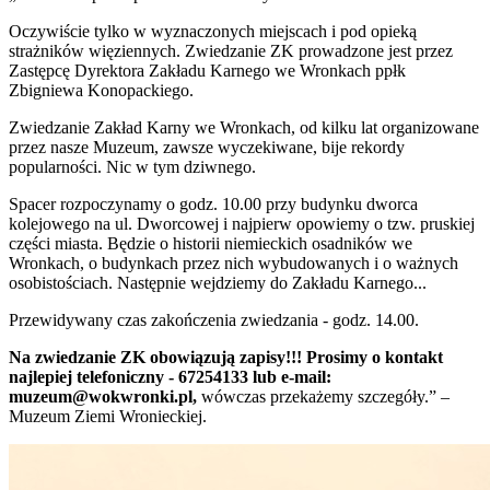
Oczywiście tylko w wyznaczonych miejscach i pod opieką
strażników więziennych. Zwiedzanie ZK prowadzone jest przez
Zastępcę Dyrektora Zakładu Karnego we Wronkach ppłk
Zbigniewa Konopackiego.
Zwiedzanie Zakład Karny we Wronkach, od kilku lat organizowane
przez nasze Muzeum, zawsze wyczekiwane, bije rekordy
popularności. Nic w tym dziwnego.
Spacer rozpoczynamy o godz. 10.00 przy budynku dworca
kolejowego na ul. Dworcowej i najpierw opowiemy o tzw. pruskiej
części miasta. Będzie o historii niemieckich osadników we
Wronkach, o budynkach przez nich wybudowanych i o ważnych
osobistościach. Następnie wejdziemy do Zakładu Karnego...
Przewidywany czas zakończenia zwiedzania - godz. 14.00.
Na zwiedzanie ZK obowiązują zapisy!!! Prosimy o kontakt
najlepiej telefoniczny - 67254133 lub e-mail:
muzeum@wokwronki.pl,
wówczas przekażemy szczegóły.” –
Muzeum Ziemi Wronieckiej.