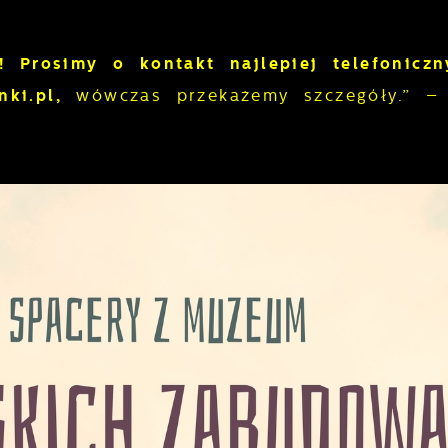
! Prosimy o kontakt najlepiej telefonicz
ki.pl,
wówczas przekażemy szczegóły.” 