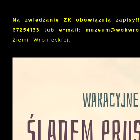
Na zwiedzanie ZK obowiązują zapisy!!
67254133 lub e-mail: muzeum@wokwron
Ziemi Wronieckiej.