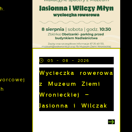
h.
o.
05 - 08 - 2026
Wycieczka rowerowa
worcowej
z Muzeum Ziemi
ch
Wronieckiej –
Jasionna i Wilczak