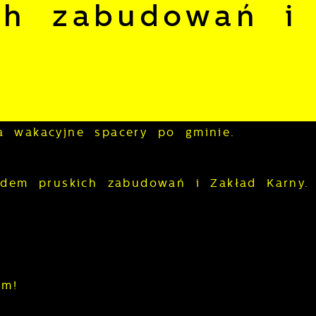
ch zabudowań i
a wakacyjne spacery po gminie.
adem pruskich zabudowań i Zakład Karny.
ym!