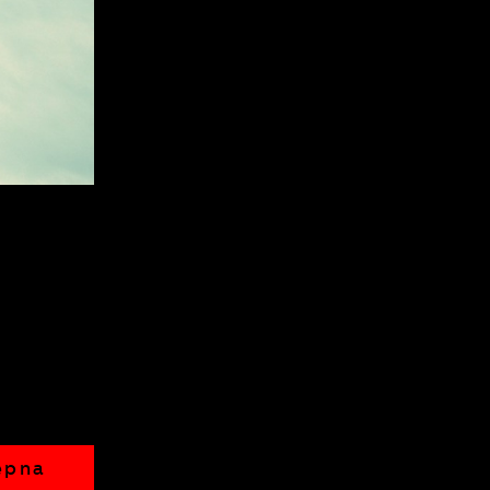
j
mi
ą
ępna