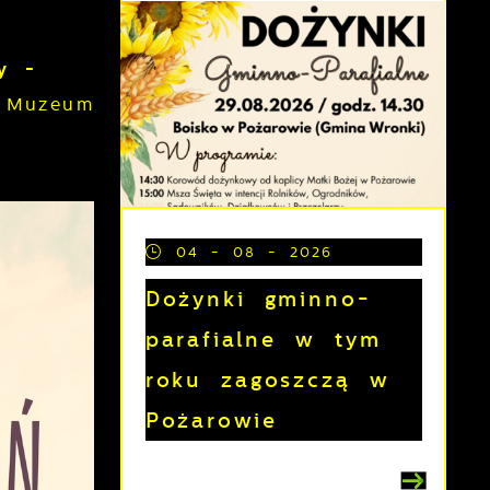
ny -
– Muzeum
04 - 08 - 2026
Dożynki gminno-
parafialne w tym
roku zagoszczą w
Pożarowie