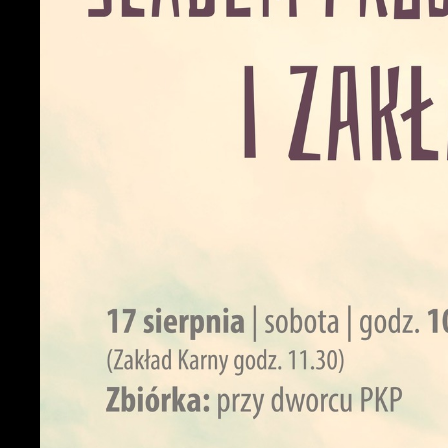
U
S
c
m
N
N
f
k
P
W
d