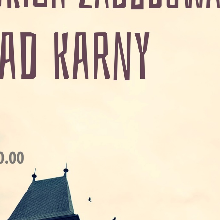
stawienia
zanujemy Twoją prywatność. Możesz zmienić ustawienia
ookies lub zaakceptować je wszystkie. W dowolnym
omencie możesz dokonać zmiany swoich ustawień.
iezbędne
iezbędne pliki cookies służą do prawidłowego
unkcjonowania strony internetowej i umożliwiają Ci
omfortowe korzystanie z oferowanych przez nas usług.
liki cookies odpowiadają na podejmowane przez Ciebie
ięcej
ziałania w celu m.in. dostosowania Twoich ustawień