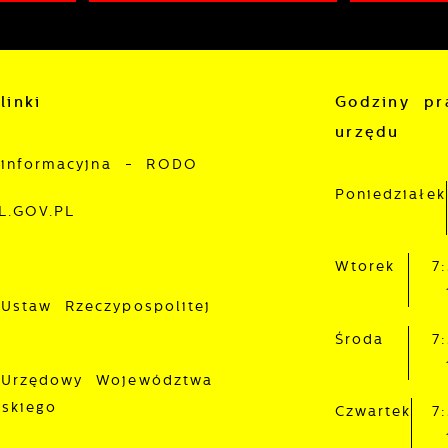
linki
Godziny pr
urzędu
 informacyjna - RODO
Poniedziałek
L.GOV.PL
Wtorek
7
 Ustaw Rzeczypospolitej
Środa
7
 Urzędowy Województwa
lskiego
Czwartek
7