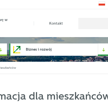
wę w
Kontakt
Biznes i rozwój
mieszkańców
macja dla mieszkańcó