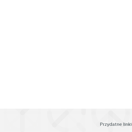
fu
Dz
W
fu
pr
gw
A
An
po
Co
W
wi
s
w
R
pr
Dz
co
ak
Pr
W
p
pr
p
Przydatne linki
us