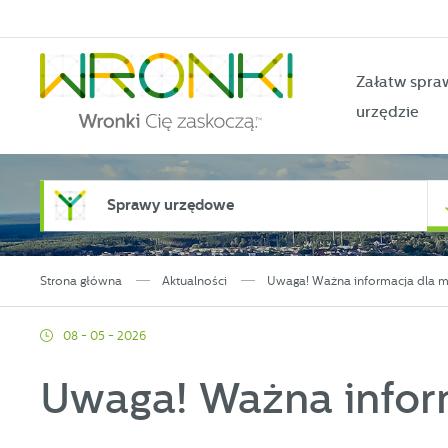
Przejdź do menu.
Przejdź do wyszukiwarki.
Przejdź do treści.
Przejdź do ustawień wielkości czcionki.
Włącz wersję kontrastową strony.
Załatw spra
urzędzie
Sprawy urzędowe
Strona główna
Aktualności
Uwaga! Ważna informacja dla 
08 - 05 - 2026
Uwaga! Ważna infor