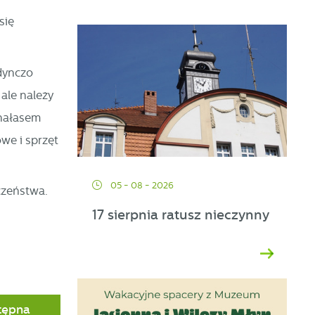
się
edynczo
ale należy
 hałasem
we i sprzęt
05 - 08 - 2026
czeństwa.
17 sierpnia ratusz nieczynny
tępna