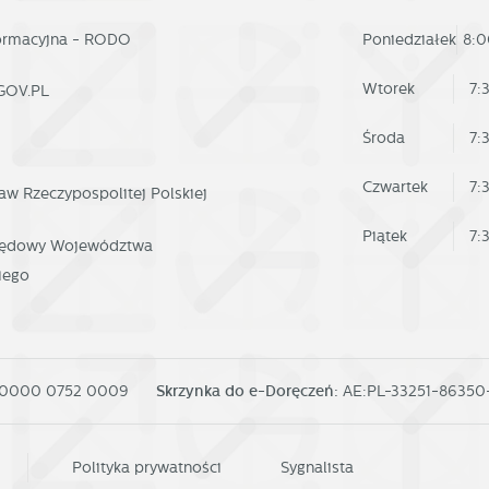
ostaci wiadomości, ofert, komunikatów mediów społecznościowych.
formacyjna - RODO
Poniedziałek
8:0
Wtorek
7:
GOV.PL
Środa
7:
Czwartek
7:
aw Rzeczypospolitej Polskiej
Piątek
7:
rzędowy Województwa
iego
 0000 0752 0009
Skrzynka do e-Doręczeń:
AE:PL-33251-8635
Polityka prywatności
Sygnalista