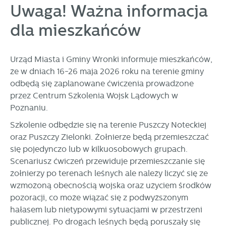
personalizację określonych funkcjonalności czy
Uwaga! Ważna informacja
prezentowanych treści.
dla mieszkańców
Dzięki tym plikom cookies możemy zapewnić Ci większy
Więcej
komfort korzystania z funkcjonalności naszej strony poprzez
dopasowanie jej do Twoich indywidualnych preferencji.
Wyrażenie zgody na funkcjonalne i personalizacyjne pliki
Urząd Miasta i Gminy Wronki informuje mieszkańców,
Analityczne
cookies gwarantuje dostępność większej ilości funkcji na
że w dniach 16-26 maja 2026 roku na terenie gminy
Analityczne pliki cookies pomagają nam rozwijać się i
stronie.
odbędą się zaplanowane ćwiczenia prowadzone
dostosowywać do Twoich potrzeb.
przez Centrum Szkolenia Wojsk Lądowych w
Cookies analityczne pozwalają na uzyskanie informacji w
Więcej
Poznaniu.
zakresie wykorzystywania witryny internetowej, miejsca oraz
częstotliwości, z jaką odwiedzane są nasze serwisy www.
Szkolenie odbędzie się na terenie Puszczy Noteckiej
Dane pozwalają nam na ocenę naszych serwisów
Reklamowe
oraz Puszczy Zielonki. Żołnierze będą przemieszczać
internetowych pod względem ich popularności wśród
się pojedynczo lub w kilkuosobowych grupach.
Dzięki reklamowym plikom cookies prezentujemy Ci
użytkowników. Zgromadzone informacje są przetwarzane w
Scenariusz ćwiczeń przewiduje przemieszczanie się
najciekawsze informacje i aktualności na stronach naszych
formie zanonimizowanej. Wyrażenie zgody na analityczne
partnerów.
pliki cookies gwarantuje dostępność wszystkich
żołnierzy po terenach leśnych ale należy liczyć się ze
funkcjonalności.
wzmożoną obecnością wojska oraz użyciem środków
Promocyjne pliki cookies służą do prezentowania Ci naszych
Więcej
komunikatów na podstawie analizy Twoich upodobań oraz
pozoracji, co może wiązać się z podwyższonym
Twoich zwyczajów dotyczących przeglądanej witryny
hałasem lub nietypowymi sytuacjami w przestrzeni
internetowej. Treści promocyjne mogą pojawić się na
publicznej. Po drogach leśnych będą poruszały się