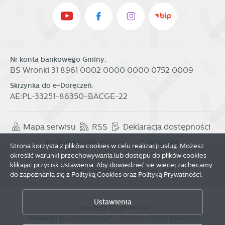
Nr konta bankowego Gminy:
BS Wronki 31 8961 0002 0000 0000 0752 0009
Skrzynka do e-Doręczeń:
AE:PL-33251-86350-BACGE-22
Mapa serwisu
RSS
Deklaracja dostępności
Polityka prywatności
Sygnalista
Strona korzysta z plików cookies w celu realizacji usług. Możesz
określić warunki przechowywania lub dostępu do plików cookies
klikając przycisk Ustawienia. Aby dowiedzieć się więcej zachęcamy
Odwiedzin: 3838638
Online: 257
do zapoznania się z Polityką Cookies oraz Polityką Prywatności.
Zapisz wybrane
Ustawienia
Copyright by wronki.pl
Zezwól na wszystkie
Powered by
2ClickPortal®
- Portale nowej generacji