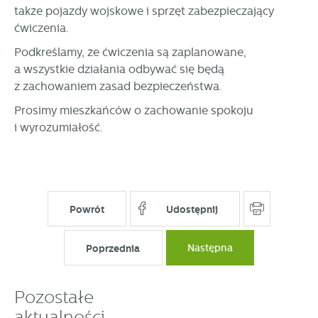
stronach podmiotów trzecich lub firm będących naszymi
także pojazdy wojskowe i sprzęt zabezpieczający
partnerami oraz innych dostawców usług. Firmy te działają
ćwiczenia.
w charakterze pośredników prezentujących nasze treści w
postaci wiadomości, ofert, komunikatów mediów
Podkreślamy, że ćwiczenia są zaplanowane,
społecznościowych.
a wszystkie działania odbywać się będą
z zachowaniem zasad bezpieczeństwa.
Prosimy mieszkańców o zachowanie spokoju
i wyrozumiałość.
Powrót
Udostępnij
Poprzednia
Następna
Pozostałe
aktualności