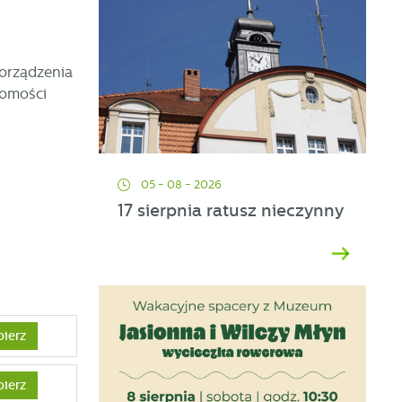
porządzenia
homości
05 - 08 - 2026
17 sierpnia ratusz nieczynny
bierz
bierz
ać