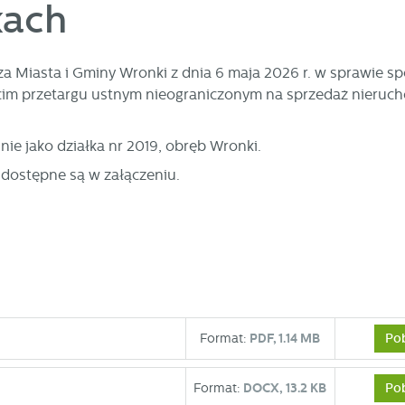
kach
a Miasta i Gminy Wronki z dnia 6 maja 2026 r. w sprawie s
ecim przetargu ustnym nieograniczonym na sprzedaż nieruc
ie jako działka nr 2019, obręb Wronki.
dostępne są w załączeniu.
Po
Format:
PDF,
1.14 MB
stawienia
Po
Format:
DOCX,
13.2 KB
zanujemy Twoją prywatność. Możesz zmienić ustawienia cookies lub zaakceptow