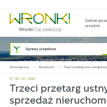
Przejdź do menu.
Przejdź do wyszukiwarki.
Przejdź do treści.
Przejdź do ustawień wielkości czcionki.
Włącz wersję kontrastową strony.
Załatw spra
urzędzie
Sprawy urzędowe
Strona główna
Aktualności
Trzeci przetarg ustny nieogra
08 - 05 - 2026
Trzeci przetarg ustn
sprzedaż nieruchom