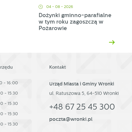
d
04 - 08 - 2026
Dożynki gminno-parafialne
w tym roku zagoszczą w
Pożarowie
h
urzędu
Kontakt
0 - 16:00
Urząd Miasta i Gminy Wronki
ul. Ratuszowa 5, 64-510 Wronki
30 - 15:30
30 - 15:30
+48 67 25 45 300
30 - 15:30
poczta@wronki.pl
30 - 15:30