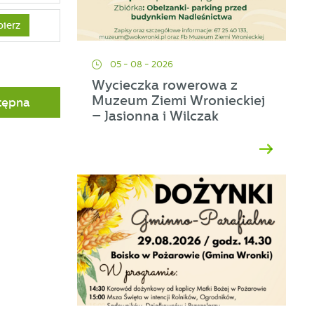
bierz
05 - 08 - 2026
ej
Wycieczka rowerowa z
Muzeum Ziemi Wronieckiej
tępna
a
– Jasionna i Wilczak