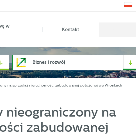
wę w
Kontakt
Biznes i rozwój
niczony na sprzedaż nieruchomości zabudowanej położonej we Wronkach
y nieograniczony na
ości zabudowanej