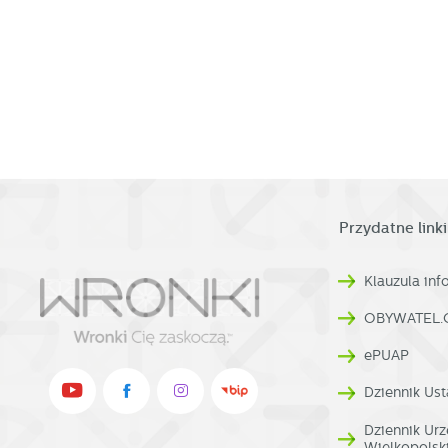
s
w
pr
R
co
Dz
ak
Pr
W
p
pr
p
us
p
Przydatne linki
Klauzula in
OBYWATEL.
ePUAP
Dziennik Ust
Dziennik U
Wielkopolsk