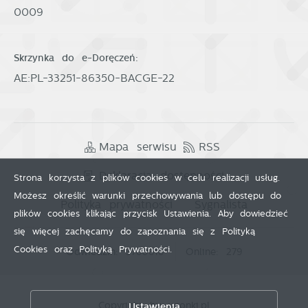
0009
Skrzynka do e-Doręczeń:
AE:PL-33251-86350-BACGE-22
Mapa serwisu
RSS
Deklaracja dostępności
Strona korzysta z plików cookies w celu realizacji usług.
Możesz określić warunki przechowywania lub dostępu do
Polityka prywatności
Sygnalista
plików cookies klikając przycisk Ustawienia. Aby dowiedzieć
się więcej zachęcamy do zapoznania się z Polityką
Cookies oraz Polityką Prywatności.
Odwiedzin: 3780618
Online: 279
Zapisz wybrane
Copyright by wronki.pl
Ustawienia