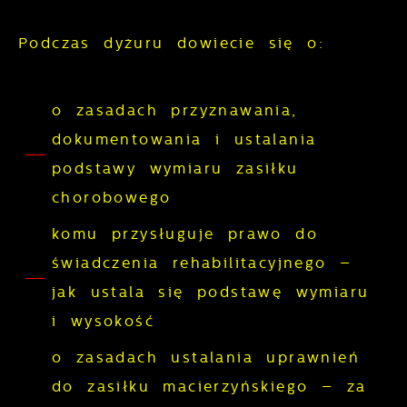
prezentowania Ci naszych komunikatów na
gwarantuje dostępność wszystkich
podstawie analizy Twoich upodobań oraz
Podczas dyżuru dowiecie się o:
funkcjonalności.
Twoich zwyczajów dotyczących
przeglądanej witryny internetowej. Treści
promocyjne mogą pojawić się na stronach
o zasadach przyznawania,
podmiotów trzecich lub firm będących
dokumentowania i ustalania
naszymi partnerami oraz innych
podstawy wymiaru zasiłku
dostawców usług. Firmy te działają w
chorobowego
charakterze pośredników prezentujących
nasze treści w postaci wiadomości, ofert,
komu przysługuje prawo do
komunikatów mediów społecznościowych.
świadczenia rehabilitacyjnego –
jak ustala się podstawę wymiaru
i wysokość
o zasadach ustalania uprawnień
do zasiłku macierzyńskiego – za