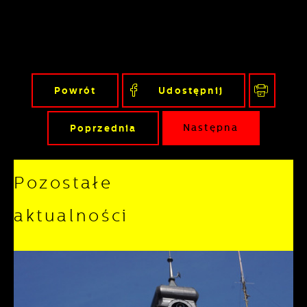
Powrót
Udostępnij
Poprzednia
Następna
Pozostałe
aktualności