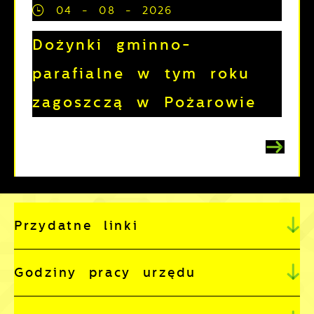
04 - 08 - 2026
Dożynki gminno-
parafialne w tym roku
zagoszczą w Pożarowie
Przydatne linki
Godziny pracy urzędu