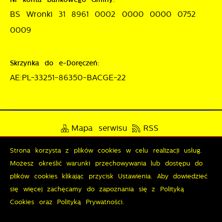
BS Wronki 31 8961 0002 0000 0000 0752
0009
Skrzynka do e-Doręczeń:
AE:PL-33251-86350-BACGE-22
Mapa serwisu
RSS
Deklaracja dostępności
Strona korzysta z plików cookies w celu realizacji usług.
Możesz określić warunki przechowywania lub dostępu do
Polityka prywatności
Sygnalista
plików cookies klikając przycisk Ustawienia. Aby dowiedzieć
się więcej zachęcamy do zapoznania się z Polityką
Cookies oraz Polityką Prywatności.
Odwiedzin: 3795581
Online: 260
Zapisz wybrane