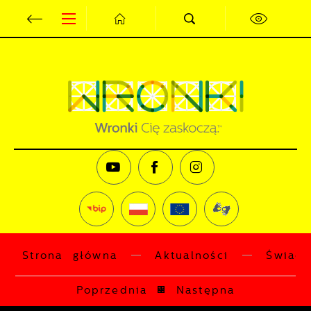
Przejdź do menu.
Przejdź do wyszukiwarki.
Przejdź do treści.
Przejdź do ustawień wielkości czcionki.
Wyłącz wersję kontrastową strony.
Ustawienia
Szanujemy Twoją prywatność. Możesz
zmienić ustawienia cookies lub
zaakceptować je wszystkie. W dowolnym
momencie możesz dokonać zmiany swoich
ustawień.
Niezbędne
Niezbędne pliki cookies służą do
prawidłowego funkcjonowania strony
Strona główna
Aktualności
Świadc
internetowej i umożliwiają Ci komfortowe
korzystanie z oferowanych przez nas
usług.
Poprzednia
Następna