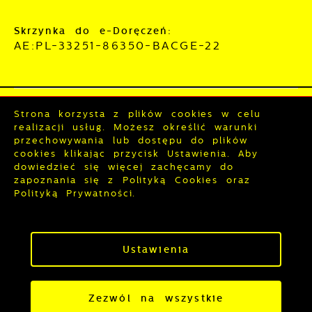
Skrzynka do e-Doręczeń:
AE:PL-33251-86350-BACGE-22
Mapa serwisu
RSS
Strona korzysta z plików cookies w celu
realizacji usług. Możesz określić warunki
Deklaracja dostępności
przechowywania lub dostępu do plików
Polityka prywatności
Sygnalista
cookies klikając przycisk Ustawienia. Aby
dowiedzieć się więcej zachęcamy do
zapoznania się z Polityką Cookies oraz
Odwiedzin: 3831619
Online: 261
Polityką Prywatności.
Zapisz wybrane
Copyright by wronki.pl
Ustawienia
Powered by
2ClickPortal®
Zezwól na wszystkie
- Portale nowej generacji
Zezwól na wszystkie