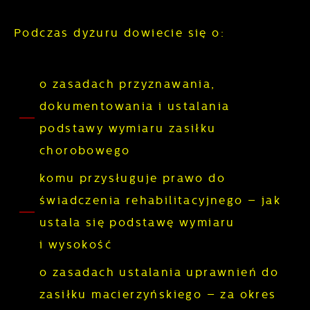
witryny internetowej. Treści promocyjne mogą
pojawić się na stronach podmiotów trzecich
Podczas dyżuru dowiecie się o:
lub firm będących naszymi partnerami oraz
innych dostawców usług. Firmy te działają w
charakterze pośredników prezentujących
o zasadach przyznawania,
nasze treści w postaci wiadomości, ofert,
dokumentowania i ustalania
komunikatów mediów społecznościowych.
podstawy wymiaru zasiłku
chorobowego
komu przysługuje prawo do
świadczenia rehabilitacyjnego – jak
ustala się podstawę wymiaru
i wysokość
o zasadach ustalania uprawnień do
zasiłku macierzyńskiego – za okres