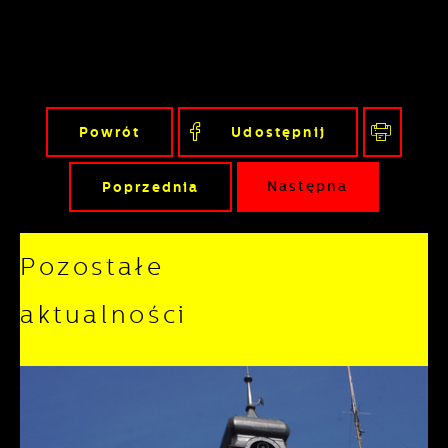
Powrót
Udostępnij
Poprzednia
Następna
Pozostałe
aktualności