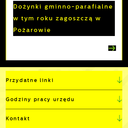
Dożynki gminno-parafialne
w tym roku zagoszczą w
Pożarowie
Przydatne linki
Godziny pracy urzędu
Kontakt