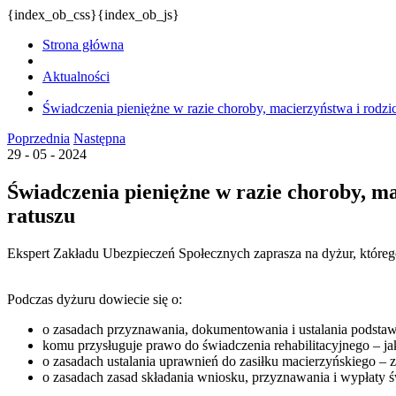
{index_ob_css}{index_ob_js}
Strona główna
Aktualności
Świadczenia pieniężne w razie choroby, macierzyństwa i rodzi
Poprzednia
Następna
29 - 05 - 2024
Świadczenia pieniężne w razie choroby, ma
ratuszu
Ekspert Zakładu Ubezpieczeń Społecznych zaprasza na dyżur, którego
Podczas dyżuru dowiecie się o:
o zasadach przyznawania, dokumentowania i ustalania podst
komu przysługuje prawo do świadczenia rehabilitacyjnego – ja
o zasadach ustalania uprawnień do zasiłku macierzyńskiego –
o zasadach zasad składania wniosku, przyznawania i wypłaty 