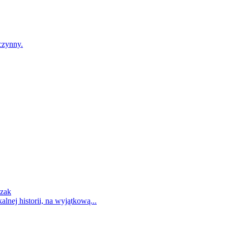
czynny.
czak
nej historii, na wyjątkową...