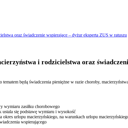
cielstwa oraz świadczenie wspierające – dyżur eksperta ZUS w ratuszu
cierzyństwa i rodzicielstwa oraz świadczen
 tematem będą świadczenia pieniężne w razie choroby, macierzyństwa i
awy wymiaru zasiłku chorobowego
k ustala się podstawę wymiaru i wysokość
 za okres urlopu macierzyńskiego, na warunkach urlopu macierzyńskieg
świadczenia wspierającego