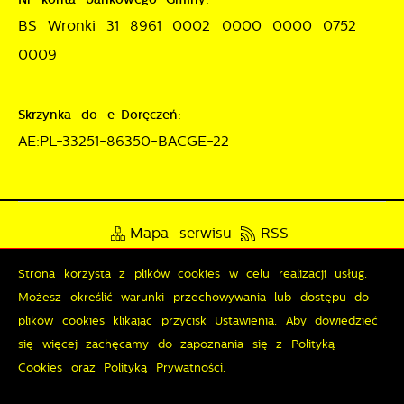
BS Wronki 31 8961 0002 0000 0000 0752
0009
Skrzynka do e-Doręczeń:
AE:PL-33251-86350-BACGE-22
Mapa serwisu
RSS
Deklaracja dostępności
Strona korzysta z plików cookies w celu realizacji usług.
Możesz określić warunki przechowywania lub dostępu do
Polityka prywatności
Sygnalista
plików cookies klikając przycisk Ustawienia. Aby dowiedzieć
się więcej zachęcamy do zapoznania się z Polityką
Cookies oraz Polityką Prywatności.
Odwiedzin: 3846948
Online: 254
Zapisz wybrane