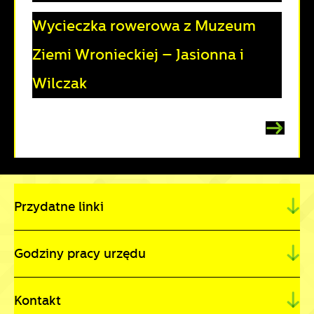
Wycieczka rowerowa z Muzeum
Ziemi Wronieckiej – Jasionna i
Wilczak
Przydatne linki
Godziny pracy urzędu
Kontakt