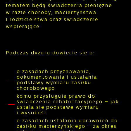
jaką odwiedzane są nasze serwisy www. Dane
tematem będą świadczenia pieniężne
Reklamowe
pozwalają nam na ocenę naszych serwisów
w razie choroby, macierzyństwa
internetowych pod względem ich popularności
Dzięki reklamowym plikom cookies
i rodzicielstwa oraz świadczenie
wśród użytkowników. Zgromadzone
prezentujemy Ci najciekawsze informacje i
wspierające.
informacje są przetwarzane w formie
aktualności na stronach naszych partnerów.
zanonimizowanej. Wyrażenie zgody na
analityczne pliki cookies gwarantuje
Promocyjne pliki cookies służą do
dostępność wszystkich funkcjonalności.
Więcej
prezentowania Ci naszych komunikatów na
Podczas dyżuru dowiecie się o:
podstawie analizy Twoich upodobań oraz
Twoich zwyczajów dotyczących przeglądanej
witryny internetowej. Treści promocyjne mogą
o zasadach przyznawania,
pojawić się na stronach podmiotów trzecich
dokumentowania i ustalania
lub firm będących naszymi partnerami oraz
podstawy wymiaru zasiłku
innych dostawców usług. Firmy te działają w
chorobowego
charakterze pośredników prezentujących
komu przysługuje prawo do
nasze treści w postaci wiadomości, ofert,
świadczenia rehabilitacyjnego – jak
komunikatów mediów społecznościowych.
ustala się podstawę wymiaru
i wysokość
o zasadach ustalania uprawnień do
zasiłku macierzyńskiego – za okres