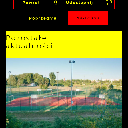
Powrót
Udostępnij
Poprzednia
Następna
Pozostałe
aktualności