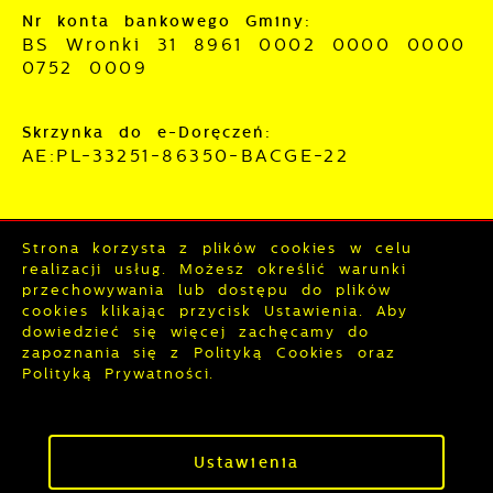
Nr konta bankowego Gminy:
BS Wronki 31 8961 0002 0000 0000
0752 0009
Skrzynka do e-Doręczeń:
AE:PL-33251-86350-BACGE-22
Strona korzysta z plików cookies w celu
Mapa serwisu
RSS
realizacji usług. Możesz określić warunki
Deklaracja dostępności
przechowywania lub dostępu do plików
cookies klikając przycisk Ustawienia. Aby
Polityka prywatności
Sygnalista
dowiedzieć się więcej zachęcamy do
zapoznania się z Polityką Cookies oraz
Polityką Prywatności.
Odwiedzin: 3845437
Online: 242
Zapisz wybrane
Ustawienia
Copyright by wronki.pl
Zezwól na wszystkie
Powered by
2ClickPortal®