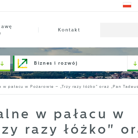
rawę
Kontakt
e
Biznes i rozwój
e w pałacu w Pożarowie – „Trzy razy łóżko" oraz „Pan Tadeu
alne w pałacu w
zy razy łóżko" o