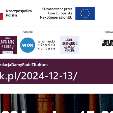
stawienia
zanujemy Twoją prywatność. Możesz zmienić ustawienia
ookies lub zaakceptować je wszystkie. W dowolnym momencie
ożesz dokonać zmiany swoich ustawień.
iezbędne
iezbędne pliki cookies służą do prawidłowego funkcjonowani
trony internetowej i umożliwiają Ci komfortowe korzystanie z
ferowanych przez nas usług.
liki cookies odpowiadają na podejmowane przez Ciebie