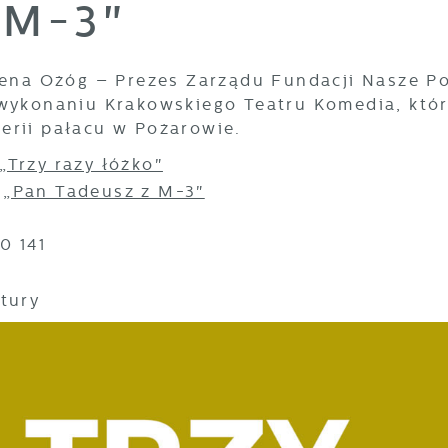
 M-3"
Irena Ożóg – Prezes Zarządu Fundacji Nasze 
 wykonaniu Krakowskiego Teatru Komedia, któ
erii pałacu w Pożarowie.
„Trzy razy łóżko"
-
„Pan Tadeusz z M-3"
0 141
tury