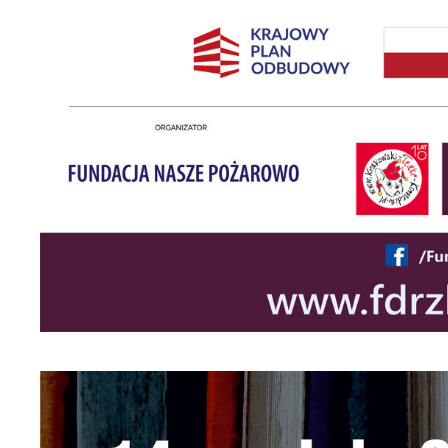
U
S
c
m
N
N
s
o
P