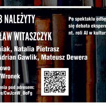
omunikatów na podstawie analizy Twoich upodobań oraz
woich zwyczajów dotyczących przeglądanej witryny
nternetowej. Treści promocyjne mogą pojawić się na stronach
odmiotów trzecich lub firm będących naszymi partnerami oraz
nnych dostawców usług. Firmy te działają w charakterze
ośredników prezentujących nasze treści w postaci wiadomości
fert, komunikatów mediów społecznościowych.