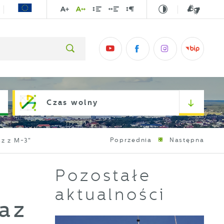
Czas wolny
Poprzednia
Następna
sz z M-3"
Pozostałe
aktualności
raz