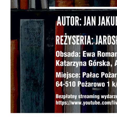
k
T
i
p
i
p
o