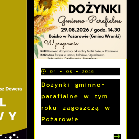
04 - 08 - 2026
Dożynki gminno-
parafialne w tym
roku zagoszczą w
Pożarowie