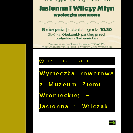
05 - 08 - 2026
Wycieczka rowerowa
z Muzeum Ziemi
Wronieckiej –
Jasionna i Wilczak