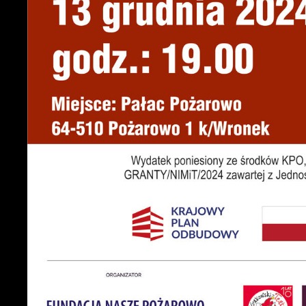
U
S
c
m
N