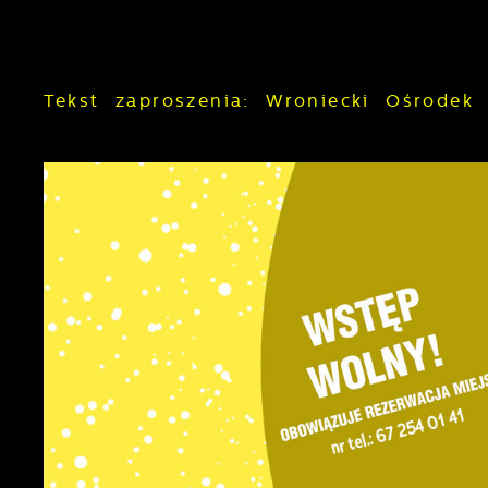
Tekst zaproszenia: Wroniecki Ośrodek 