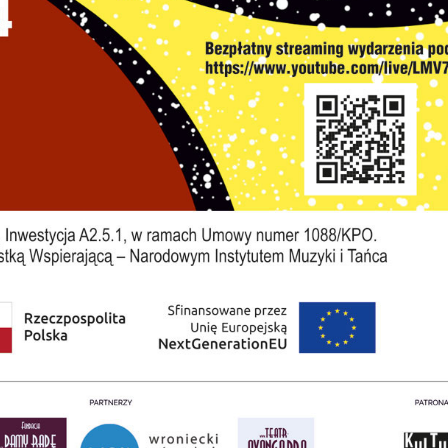
stawienia
zanujemy Twoją prywatność. Możesz zmienić ustawienia
ookies lub zaakceptować je wszystkie. W dowolnym
omencie możesz dokonać zmiany swoich ustawień.
iezbędne