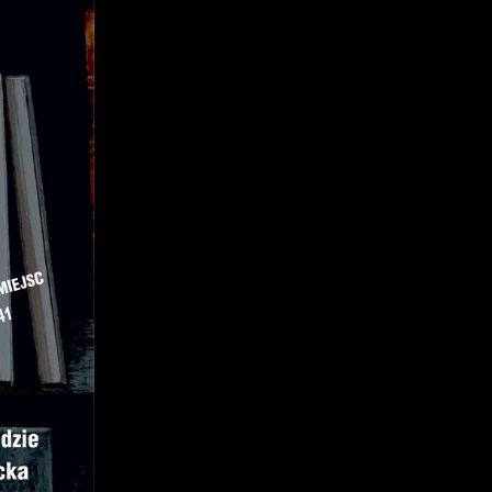
z
j
mi
ą