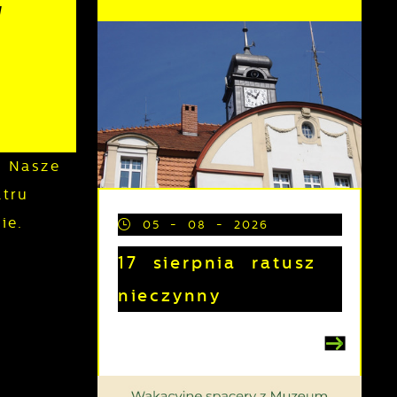
"
 Nasze
tru
ie.
05 - 08 - 2026
17 sierpnia ratusz
nieczynny