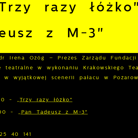
Trzy razy łóżko
eusz z M-3"
 dr Irena Ożóg – Prezes Zarządu Fundacji
e teatralne w wykonaniu Krakowskiego Tea
 w wyjątkowej scenerii pałacu w Pożarow
.00 -
„Trzy razy łóżko"
7.00 -
„Pan Tadeusz z M-3"
 25 40 141