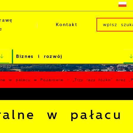
rawę
Kontakt
e
Biznes i rozwój
alne w pałacu w Pożarowie – „Trzy razy łóżko" oraz 
tralne w pałacu