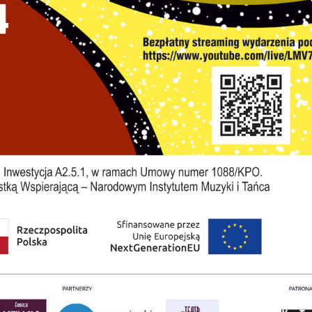
stawienia
zanujemy Twoją prywatność. Możesz zmienić ustawienia
ookies lub zaakceptować je wszystkie. W dowolnym
omencie możesz dokonać zmiany swoich ustawień.
iezbędne