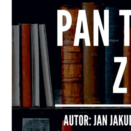
d
C
W
z
c
D
R
i
D
u
n
f
p
p
f
P
W
n
u
w
n
p
w
p
s