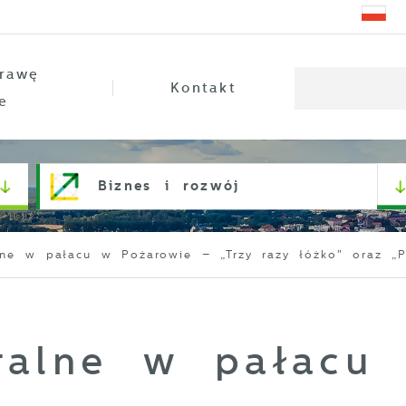
rawę
Kontakt
e
Biznes i rozwój
alne w pałacu w Pożarowie – „Trzy razy łóżko" oraz „
tralne w pałacu