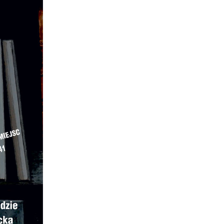
z
j
i
ą