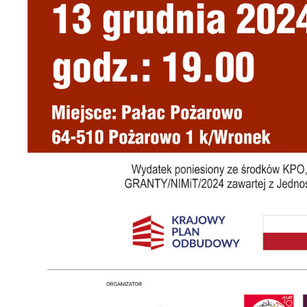
U
S
c
m
N