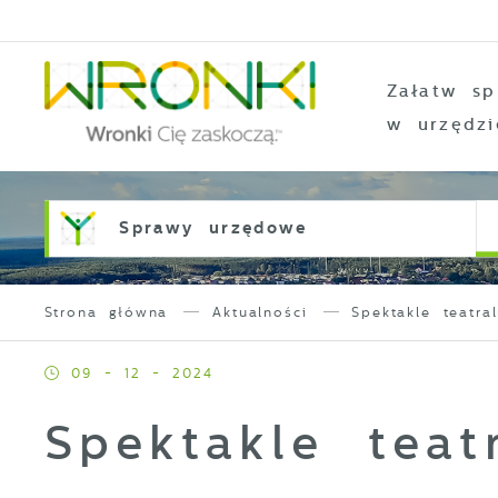
Przejdź do menu.
Przejdź do wyszukiwarki.
Przejdź do treści.
Przejdź do ustawień wielkości czcionki.
Włącz wersję kontrastową strony.
Załatw sp
w urzędzi
Sprawy urzędowe
Strona główna
Aktualności
Spektakle teatr
09 - 12 - 2024
Spektakle tea