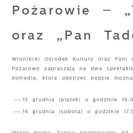
Pożarowie – „
oraz „Pan Tad
Wroniecki Ośrodek Kultury oraz Pani
Pożarowo zapraszają na dwa spektakl
Komedia, które obejrzeć będzie można
13 grudnia |piątek| o godzinie 19
14 grudnia |sobota| o godzinie 1
Wstęp wolny. Zapisy telefoniczne: 67