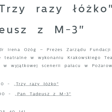
Trzy razy łóżko
eusz z M-3"
 dr Irena Ożóg – Prezes Zarządu Fundacji
e teatralne w wykonaniu Krakowskiego Tea
 w wyjątkowej scenerii pałacu w Pożarow
.00 -
„Trzy razy łóżko"
7.00 -
„Pan Tadeusz z M-3"
 25 40 141