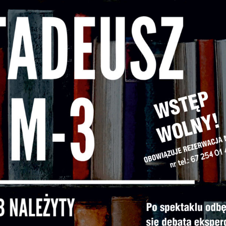
ostosowywać do Twoich potrzeb.
ookies analityczne pozwalają na uzyskanie informacji w
ięcej
akresie wykorzystywania witryny internetowej, miejsca ora
zęstotliwości, z jaką odwiedzane są nasze serwisy www.
ane pozwalają nam na ocenę naszych serwisów
eklamowe
nternetowych pod względem ich popularności wśród
zięki reklamowym plikom cookies prezentujemy Ci
żytkowników. Zgromadzone informacje są przetwarzane w
ajciekawsze informacje i aktualności na stronach naszych
ormie zanonimizowanej. Wyrażenie zgody na analityczne
artnerów.
liki cookies gwarantuje dostępność wszystkich
unkcjonalności.
romocyjne pliki cookies służą do prezentowania Ci
ięcej
aszych komunikatów na podstawie analizy Twoich
podobań oraz Twoich zwyczajów dotyczących przeglądane
itryny internetowej. Treści promocyjne mogą pojawić się
a stronach podmiotów trzecich lub firm będących naszym
artnerami oraz innych dostawców usług. Firmy te działaj
 charakterze pośredników prezentujących nasze treści w
ostaci wiadomości, ofert, komunikatów mediów
połecznościowych.