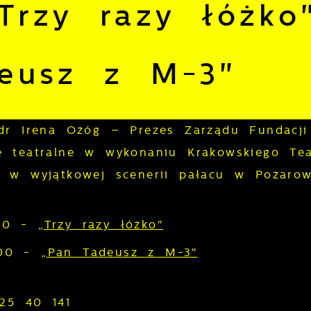
Trzy razy łóżko
eusz z M-3"
 dr Irena Ożóg – Prezes Zarządu Fundacji
e teatralne w wykonaniu Krakowskiego Tea
 w wyjątkowej scenerii pałacu w Pożarow
.00 -
„Trzy razy łóżko"
7.00 -
„Pan Tadeusz z M-3"
 25 40 141