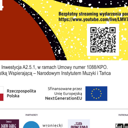
stawienia
zanujemy Twoją prywatność. Możesz zmienić ustawienia
ookies lub zaakceptować je wszystkie. W dowolnym
omencie możesz dokonać zmiany swoich ustawień.
iezbędne