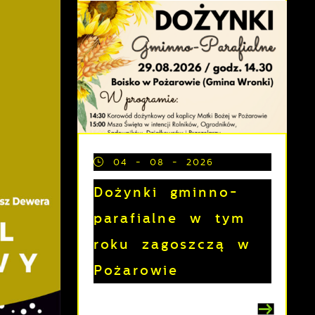
04 - 08 - 2026
Dożynki gminno-
parafialne w tym
roku zagoszczą w
Pożarowie