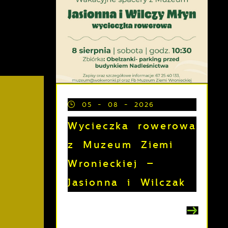
05 - 08 - 2026
Wycieczka rowerowa
z Muzeum Ziemi
Wronieckiej –
Jasionna i Wilczak