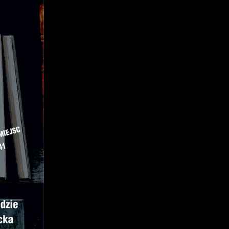
z
j
mi
ą