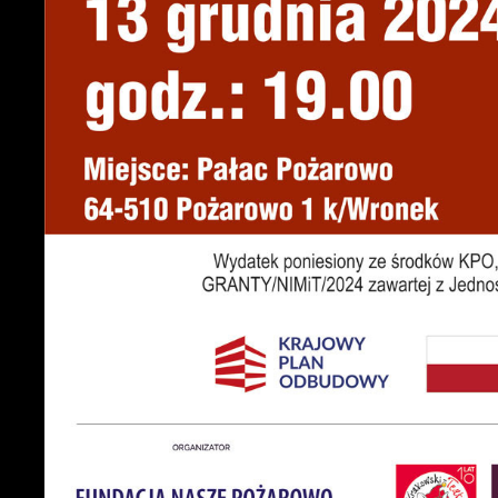
U
S
c
m
N