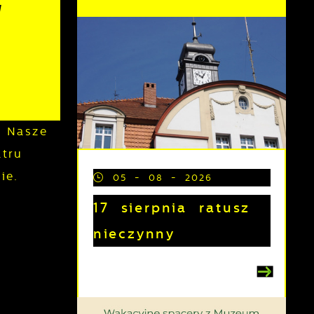
"
 Nasze
tru
ie.
05 - 08 - 2026
17 sierpnia ratusz
nieczynny