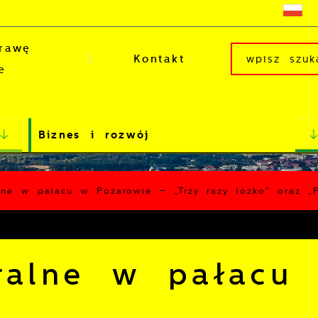
rawę
Kontakt
e
Biznes i rozwój
alne w pałacu w Pożarowie – „Trzy razy łóżko" oraz 
tralne w pałacu