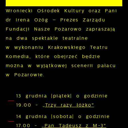
z funkcjonalności naszej strony poprzez
Analityczne
dopasowanie jej do Twoich indywidualnych
Wroniecki Ośrodek Kultury oraz Pani
preferencji. Wyrażenie zgody na
Analityczne pliki cookies pomagają nam
dr Irena Ożóg – Prezes Zarządu
funkcjonalne i personalizacyjne pliki
rozwijać się i dostosowywać do Twoich
Fundacji Nasze Pożarowo zapraszają
cookies gwarantuje dostępność większej
potrzeb.
na dwa spektakle teatralne
ilości funkcji na stronie.
w wykonaniu Krakowskiego Teatru
Cookies analityczne pozwalają na
Więcej
Komedia, które obejrzeć będzie
uzyskanie informacji w zakresie
można w wyjątkowej scenerii pałacu
wykorzystywania witryny internetowej,
Reklamowe
miejsca oraz częstotliwości, z jaką
w Pożarowie.
odwiedzane są nasze serwisy www. Dane
Dzięki reklamowym plikom cookies
pozwalają nam na ocenę naszych
prezentujemy Ci najciekawsze informacje i
13 grudnia |piątek| o godzinie
serwisów internetowych pod względem ich
aktualności na stronach naszych
19.00 -
„Trzy razy łóżko"
popularności wśród użytkowników.
partnerów.
Zgromadzone informacje są przetwarzane
14 grudnia |sobota| o godzinie
w formie zanonimizowanej. Wyrażenie
Promocyjne pliki cookies służą do
17.00 -
„Pan Tadeusz z M-3"
Więcej