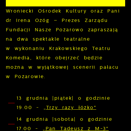
z funkcjonalności naszej strony poprzez
Analityczne
dopasowanie jej do Twoich indywidualnych
Wroniecki Ośrodek Kultury oraz Pani
preferencji. Wyrażenie zgody na
Analityczne pliki cookies pomagają nam
dr Irena Ożóg – Prezes Zarządu
funkcjonalne i personalizacyjne pliki
rozwijać się i dostosowywać do Twoich
Fundacji Nasze Pożarowo zapraszają
cookies gwarantuje dostępność większej
potrzeb.
na dwa spektakle teatralne
ilości funkcji na stronie.
w wykonaniu Krakowskiego Teatru
Cookies analityczne pozwalają na
Więcej
Komedia, które obejrzeć będzie
uzyskanie informacji w zakresie
można w wyjątkowej scenerii pałacu
wykorzystywania witryny internetowej,
Reklamowe
miejsca oraz częstotliwości, z jaką
w Pożarowie.
odwiedzane są nasze serwisy www. Dane
Dzięki reklamowym plikom cookies
pozwalają nam na ocenę naszych
prezentujemy Ci najciekawsze informacje i
13 grudnia |piątek| o godzinie
serwisów internetowych pod względem ich
aktualności na stronach naszych
19.00 -
„Trzy razy łóżko"
popularności wśród użytkowników.
partnerów.
Zgromadzone informacje są przetwarzane
14 grudnia |sobota| o godzinie
w formie zanonimizowanej. Wyrażenie
Promocyjne pliki cookies służą do
17.00 -
„Pan Tadeusz z M-3"
Więcej