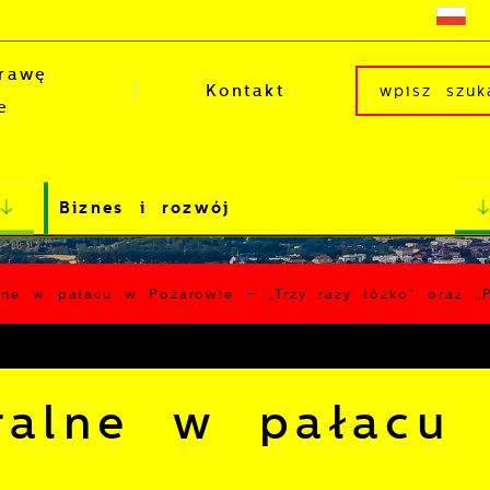
rawę
Kontakt
e
Biznes i rozwój
alne w pałacu w Pożarowie – „Trzy razy łóżko" oraz 
tralne w pałacu