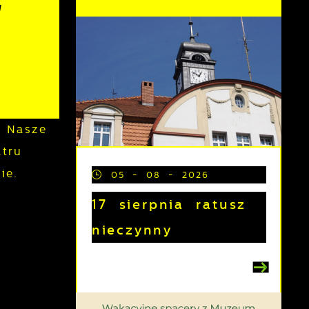
"
 Nasze
tru
ie.
05 - 08 - 2026
17 sierpnia ratusz
nieczynny