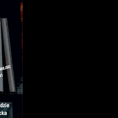
z
j
mi
ą