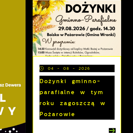
04 - 08 - 2026
Dożynki gminno-
parafialne w tym
roku zagoszczą w
Pożarowie