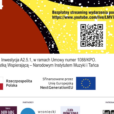
stawienia
zanujemy Twoją prywatność. Możesz zmienić ustawienia
ookies lub zaakceptować je wszystkie. W dowolnym
omencie możesz dokonać zmiany swoich ustawień.
iezbędne