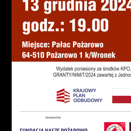
U
S
c
m
N