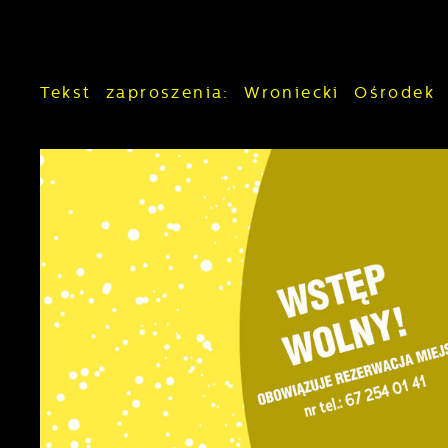
Tekst zaproszenia: Wroniecki Ośrodek 