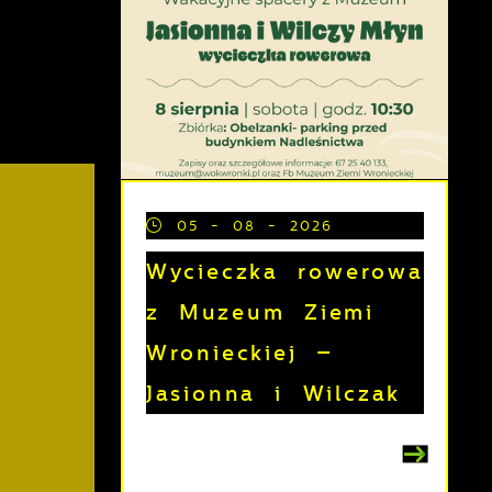
05 - 08 - 2026
Wycieczka rowerowa
z Muzeum Ziemi
Wronieckiej –
Jasionna i Wilczak