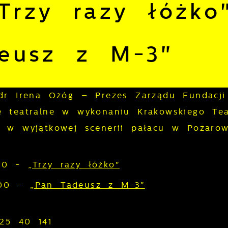
Trzy razy łóżko
eusz z M-3"
 dr Irena Ożóg – Prezes Zarządu Fundacji
e teatralne w wykonaniu Krakowskiego Tea
 w wyjątkowej scenerii pałacu w Pożarow
.00 -
„Trzy razy łóżko"
7.00 -
„Pan Tadeusz z M-3"
 25 40 141