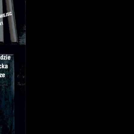
j
mi
ą