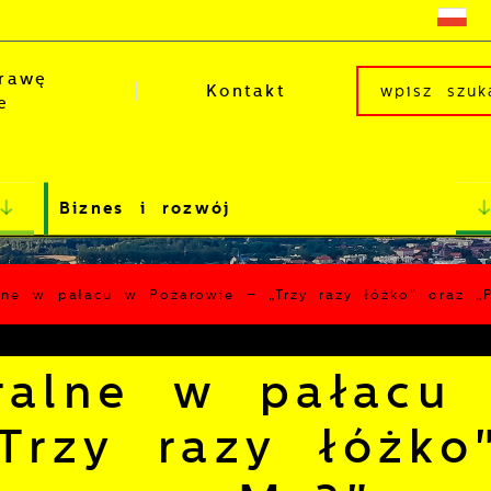
rawę
Kontakt
e
Biznes i rozwój
alne w pałacu w Pożarowie – „Trzy razy łóżko" oraz 
tralne w pałacu
Trzy razy łóżko