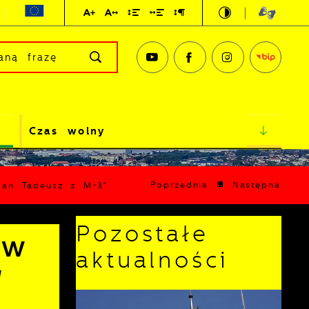
Czas wolny
Poprzednia
Następna
„Pan Tadeusz z M-3"
Pozostałe
 w
aktualności
"