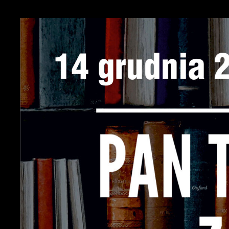
f
k
P
W
d
p
f
k
F
T
z
p
p
D
W
k
p
p
p
A
w
A
d
C
W
z
c