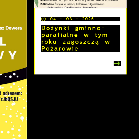
04 - 08 - 2026
Dożynki gminno-
parafialne w tym
roku zagoszczą w
Pożarowie