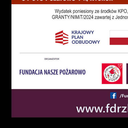
U
S
c
m
N
N