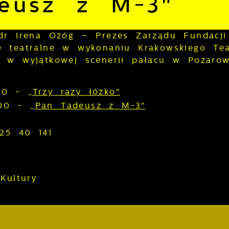
eusz z M-3"
 dr Irena Ożóg – Prezes Zarządu Fundacji
e teatralne w wykonaniu Krakowskiego Tea
 w wyjątkowej scenerii pałacu w Pożarow
.00 -
„Trzy razy łóżko"
7.00 -
„Pan Tadeusz z M-3"
 25 40 141
Kultury