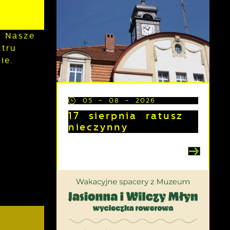
 Nasze
tru
ie.
05 - 08 - 2026
17 sierpnia ratusz
nieczynny