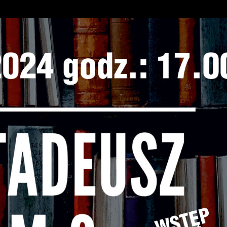
unkcjonowania strony internetowej i umożliwiają Ci
omfortowe korzystanie z oferowanych przez nas usług.
liki cookies odpowiadają na podejmowane przez Ciebie
ięcej
ziałania w celu m.in. dostosowania Twoich ustawień
referencji prywatności, logowania czy wypełniania
ormularzy. Dzięki plikom cookies strona, z której
orzystasz, może działać bez zakłóceń.
unkcjonalne i personalizacyjne
ego typu pliki cookies umożliwiają stronie internetowej
Zapisz wybrane
apamiętanie wprowadzonych przez Ciebie ustawień oraz
ersonalizację określonych funkcjonalności czy
rezentowanych treści.
Zezwól na wszystkie
zięki tym plikom cookies możemy zapewnić Ci większy
ięcej
omfort korzystania z funkcjonalności naszej strony
oprzez dopasowanie jej do Twoich indywidualnych
referencji. Wyrażenie zgody na funkcjonalne i
ersonalizacyjne pliki cookies gwarantuje dostępność
nalityczne
iększej ilości funkcji na stronie.
nalityczne pliki cookies pomagają nam rozwijać się i
ostosowywać do Twoich potrzeb.
ookies analityczne pozwalają na uzyskanie informacji w
ięcej
akresie wykorzystywania witryny internetowej, miejsca ora
zęstotliwości, z jaką odwiedzane są nasze serwisy www.