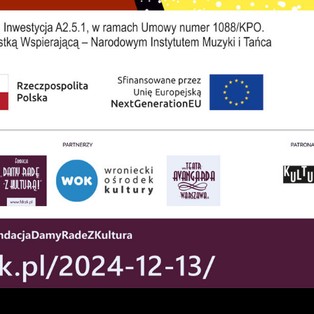
stawienia
zanujemy Twoją prywatność. Możesz zmienić ustawienia
ookies lub zaakceptować je wszystkie. W dowolnym
omencie możesz dokonać zmiany swoich ustawień.
iezbędne
iezbędne pliki cookies służą do prawidłowego