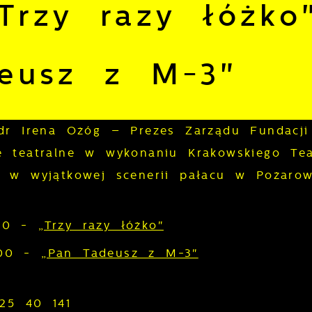
Trzy razy łóżko
eusz z M-3"
 dr Irena Ożóg – Prezes Zarządu Fundacji
e teatralne w wykonaniu Krakowskiego Tea
 w wyjątkowej scenerii pałacu w Pożarow
.00 -
„Trzy razy łóżko"
7.00 -
„Pan Tadeusz z M-3"
 25 40 141