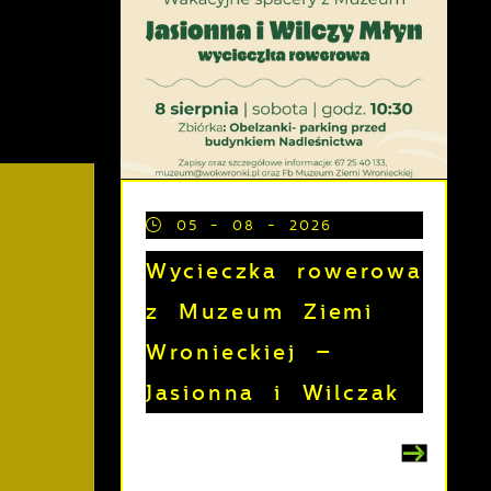
05 - 08 - 2026
Wycieczka rowerowa
z Muzeum Ziemi
Wronieckiej –
Jasionna i Wilczak