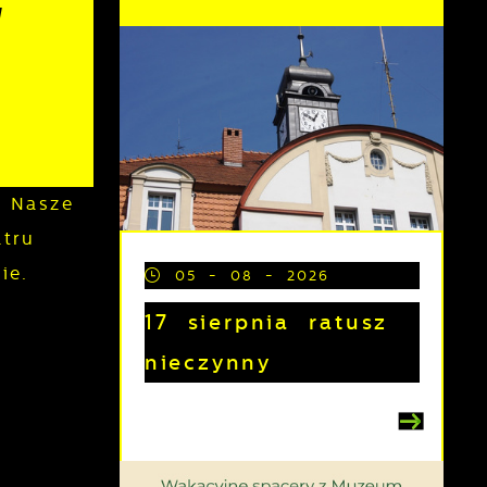
"
 Nasze
tru
ie.
05 - 08 - 2026
17 sierpnia ratusz
nieczynny