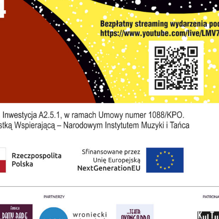
stawienia
zanujemy Twoją prywatność. Możesz zmienić ustawienia
ookies lub zaakceptować je wszystkie. W dowolnym
omencie możesz dokonać zmiany swoich ustawień.
iezbędne