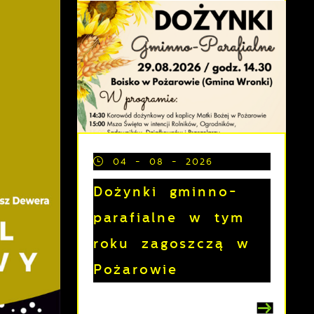
04 - 08 - 2026
Dożynki gminno-
parafialne w tym
roku zagoszczą w
Pożarowie