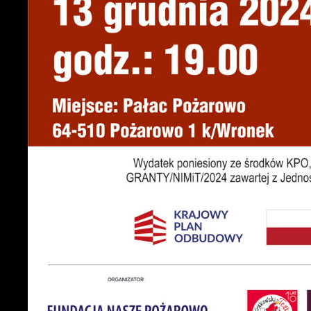
U
S
c
m
N