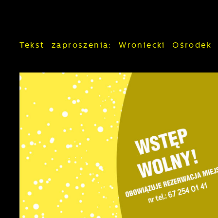
Tekst zaproszenia: Wroniecki Ośrodek 