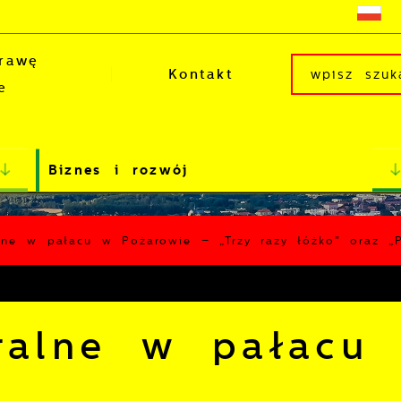
rawę
Kontakt
e
Biznes i rozwój
alne w pałacu w Pożarowie – „Trzy razy łóżko" oraz 
tralne w pałacu