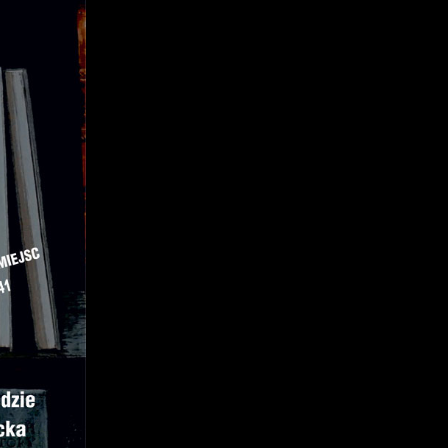
z
j
mi
ą