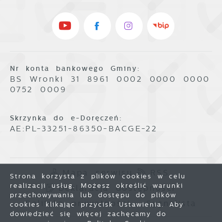
Nr konta bankowego Gminy:
BS Wronki 31 8961 0002 0000 0000
0752 0009
Skrzynka do e-Doręczeń:
AE:PL-33251-86350-BACGE-22
Mapa serwisu
RSS
Strona korzysta z plików cookies w celu
realizacji usług. Możesz określić warunki
Deklaracja dostępności
przechowywania lub dostępu do plików
Polityka prywatności
Sygnalista
cookies klikając przycisk Ustawienia. Aby
dowiedzieć się więcej zachęcamy do