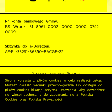
Nr konta bankowego Gminy:
BS Wronki 31 8961 0002 0000 0000 0752
0009
Skrzynka do e-Doręczeń:
AE:PL-33251-86350-BACGE-22
Mapa serwisu
RSS
Strona korzysta z plików cookies w celu realizacji usług.
Deklaracja dostępności
Możesz określić warunki przechowywania lub dostępu do
Polityka prywatności
Sygnalista
plików cookies klikając przycisk Ustawienia. Aby dowiedzieć
się więcej zachęcamy do zapoznania się z Polityką
Cookies oraz Polityką Prywatności.
Odwiedzin: 3798406
Online: 223
Zapisz wybrane