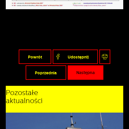
Powrót
Udostępnij
Poprzednia
Następna
Pozostałe
aktualności