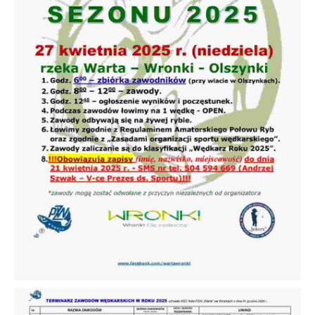
gwarantuje dostępność wszystkich
Twoich zwyczajów dotyczących przeglądanej
funkcjonalności.
witryny internetowej. Treści promocyjne
mogą pojawić się na stronach podmiotów
trzecich lub firm będących naszymi
partnerami oraz innych dostawców usług.
Firmy te działają w charakterze
pośredników prezentujących nasze treści w
postaci wiadomości, ofert, komunikatów
mediów społecznościowych.